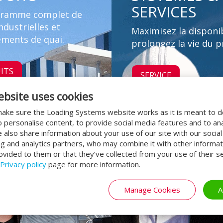
SERVICES
gramme complet de
ndustrielles et
Maximisez la disponib
ements de quai.
prolongez la vie du p
ITS
SERVICE
ebsite uses cookies
ake sure the Loading Systems website works as it is meant to 
o personalise content, to provide social media features and to an
We also share information about your use of our site with our socia
ng and analytics partners, who may combine it with other informat
ovided to them or that they’ve collected from your use of their se
Privacy policy
page for more information.
Manage Cookies
A