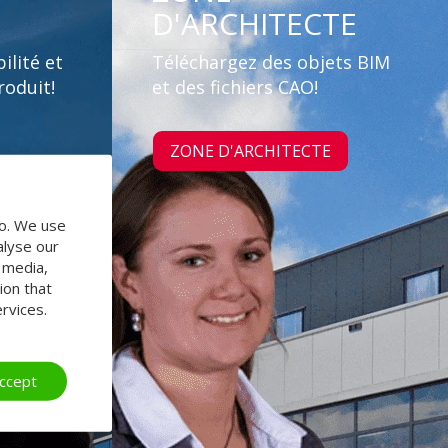
D'ARCHITECTE
ilité et
Téléchargez des objets BIM
roduit!
et des fichiers CAO!
ZONE D'ARCHITECTE
do. We use
alyse our
l media,
ion that
rvices.
ccept