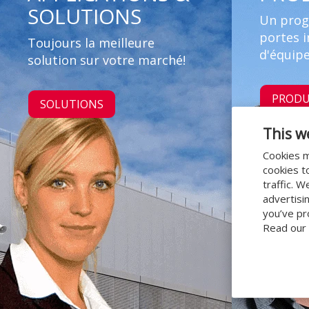
SOLUTIONS
Un pro
portes i
Toujours la meilleure
d'équip
solution sur votre marché!
PRODU
SOLUTIONS
This w
Cookies m
cookies t
traffic. 
advertisi
you’ve pr
Read our