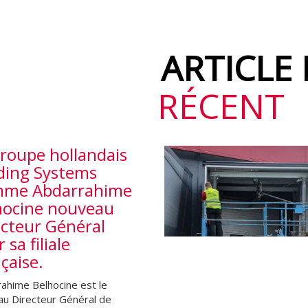
ARTICLE
RÉCENT
groupe hollandais
ding Systems
me Abdarrahime
hocine nouveau
ecteur Général
 sa filiale
çaise.
ahime Belhocine est le
u Directeur Général de