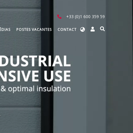
+33 (0)1 600 359 59
Select
ÈDIAS
POSTES VACANTES
CONTACT
your
language
r