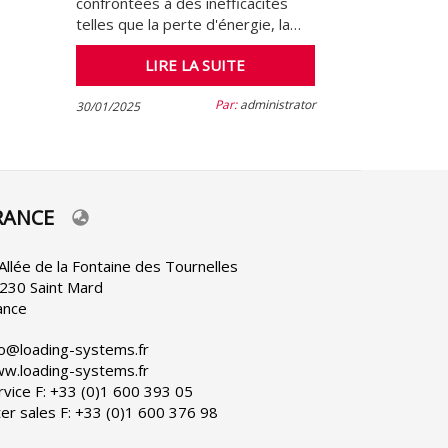
confrontées à des inefficacités
telles que la perte d'énergie, la…
LIRE LA SUITE
Par:
administrator
30/01/2025
RANCE
lect
ur
nguage
 Allée de la Fontaine des Tournelles
230 Saint Mard
ance
fo@loading-systems.fr
w.loading-systems.fr
rvice F: +33 (0)1 600 393 05
ter sales F: +33 (0)1 600 376 98