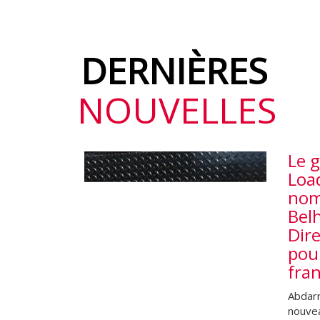
DERNIÈRES
NOUVELLES
Le 
Loa
nom
Bel
Dir
pour
fran
Abdarr
nouvea