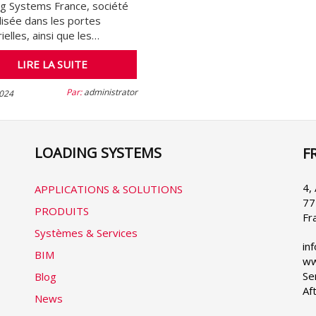
g Systems France, société
lisée dans les portes
ielles, ainsi que les…
LIRE LA SUITE
Par:
administrator
024
LOADING SYSTEMS
F
Se
yo
la
4,
APPLICATIONS & SOLUTIONS
77
PRODUITS
Fr
Systèmes & Services
in
BIM
ww
Se
Blog
Af
News