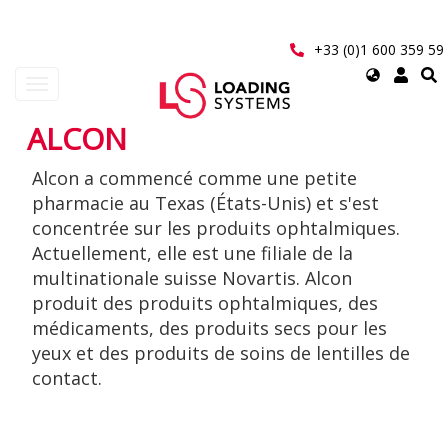
Aller
au
contenu
+33 (0)1 600 359 59
principal
Select
Toggle
your
navigation
language
ALCON
User
Alcon a commencé comme une petite
account
pharmacie au Texas (États-Unis) et s'est
menu
concentrée sur les produits ophtalmiques.
Actuellement, elle est une filiale de la
multinationale suisse Novartis. Alcon
produit des produits ophtalmiques, des
médicaments, des produits secs pour les
yeux et des produits de soins de lentilles de
contact.