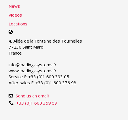
News
Videos
Locations
Select
your
4, Allée de la Fontaine des Tournelles
language
77230 Saint Mard
France
info@loading-systems.fr
www.loading-systems.fr
Service F: +33 (0)1 600 393 05
After sales F: +33 (0)1 600 376 98
Send us an email!
+33 (0)1 600 359 59
© Copyright 2026 | Loading Systems - Dock Equipment