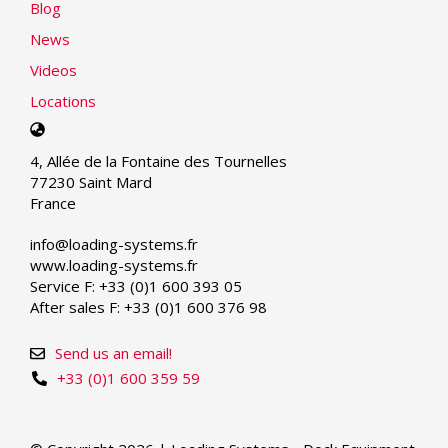
Blog
News
Videos
Locations
Select
your
4, Allée de la Fontaine des Tournelles
language
77230 Saint Mard
France
info@loading-systems.fr
www.loading-systems.fr
Service F: +33 (0)1 600 393 05
After sales F: +33 (0)1 600 376 98
Send us an email!
+33 (0)1 600 359 59