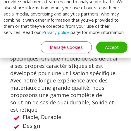
provide social media features and to analyse our traffic. We
also share information about your use of our site with our
VAN-DOCK SHELTER
social media, advertising and analytics partners, who may
combine it with other information that you’ve provided to
them or that they’ve collected from your use of their
services. Read our
Privacy policy
page for more information.
Tous les sas de quai Loading Systems
Manage Cookies
Accept
offrent une solution à des situations
spécifiques. Chaque modèle de sas de quai
a ses propres caractéristiques et est
développé pour une utilisation spécifique.
Avec notre longue expérience avec des
matériaux d’une grande qualité, nous
proposons une gamme complète de
solution de sas de quai durable, Solide et
esthétique.
Fiable, Durable
Design