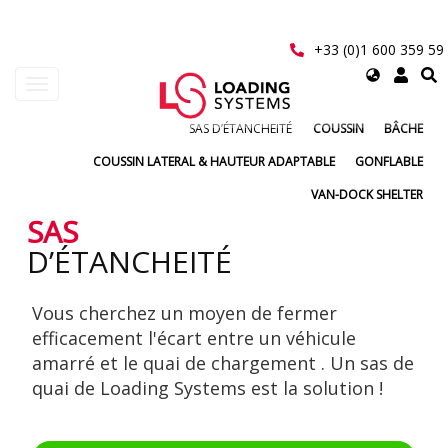
Aller
au
contenu
+33 (0)1 600 359 59
principal
Select
Toggle
your
navigation
language
SAS D’ÉTANCHEITÉ
COUSSIN
BÂCHE
User
COUSSIN LATERAL & HAUTEUR ADAPTABLE
GONFLABLE
account
VAN-DOCK SHELTER
menu
SAS
D’ÉTANCHEITÉ
Vous cherchez un moyen de fermer
efficacement l'écart entre un véhicule
amarré et le quai de chargement . Un sas de
quai de Loading Systems est la solution !