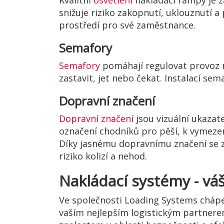
Kvalitní
osvětlení
nakládací rampy je z
snižuje riziko zakopnutí, uklouznutí a
prostředí pro své zaměstnance.
Semafory
Semafory
pomáhají regulovat provoz 
zastavit, jet nebo čekat. Instalací se
Dopravní značení
Dopravní značení
jsou vizuální ukazate
označení chodníků pro pěší, k vymezení
Díky jasnému dopravnímu značení se za
riziko kolizí a nehod.
Nakládací systémy - váš
Ve společnosti Loading Systems chápem
vaším nejlepším logistickým partnere