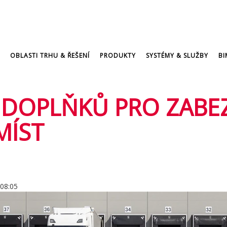
OBLASTI TRHU & ŘEŠENÍ
PRODUKTY
SYSTÉMY & SLUŽBY
BI
 DOPLŇKŮ PRO ZABE
MÍST
 08:05