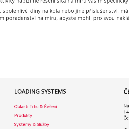
ktivity nabízíme řešení šitá na míru vašim specific
y, spolehlivé klíny na kola nebo jiné příslušenství, 
m poradenství na míru, abyste mohli pro svou naklá
LOADING SYSTEMS
Č
Se
yo
la
Na
Oblasti Trhu & Řešení
14
Produkty
Če
Systémy & Služby