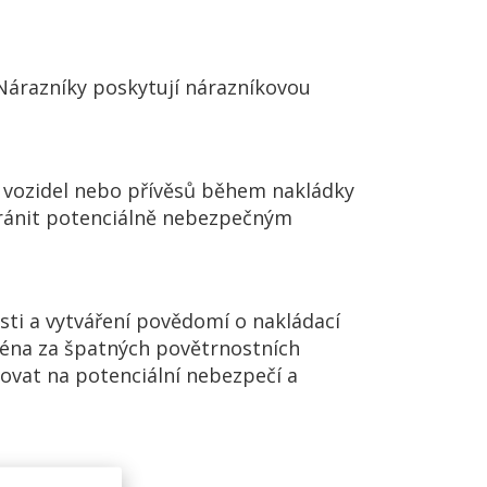
 Nárazníky poskytují nárazníkovou
h vozidel nebo přívěsů během nakládky
abránit potenciálně nebezpečným
nosti a vytváření povědomí o nakládací
ejména za špatných povětrnostních
ovat na potenciální nebezpečí a
ostní normy.