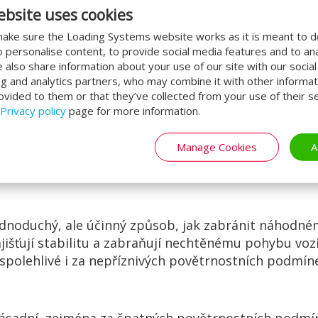
ebsite uses cookies
jší nakládací místo
ake sure the Loading Systems website works as it is meant to 
o personalise content, to provide social media features and to an
žete zvýšit bezpečnost svých zaměstnanců a minima
We also share information about your use of our site with our socia
imalizovat efektivitu vaší práce.
ng and analytics partners, who may combine it with other informat
ovided to them or that they’ve collected from your use of their se
Privacy policy
page for more information.
ím, které tlumí nárazy vozidel do vašeho nakládacíh
Manage Cookies
A
 Vyberte si odolné a nárazy tlumící nárazníky, které 
ednoduchý, ale účinný způsob, jak zabránit náhodné
išťují stabilitu a zabraňují nechtěnému pohybu vozide
spolehlivé i za nepříznivých povětrnostních podmín