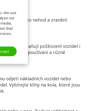
do. We use
alyse our
lizovat riziko nehod a zranění.
l media,
ion that
rvices.
o doku. Zabraňují poškození vozidel i
ccept
vydrží náročné používání a různé
mu odjetí nákladních vozidel nebo
l. Vybírejte klíny na kola, které jsou
ek.