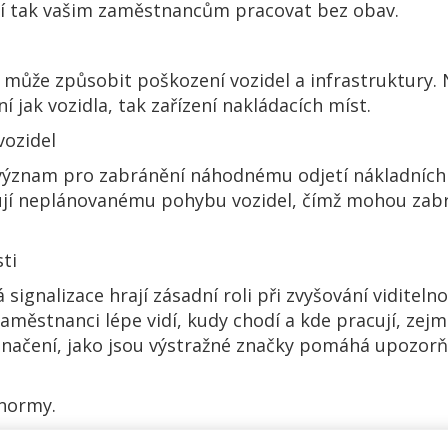
jí tak vašim zaměstnancům pracovat bez obav.
 může způsobit poškození vozidel a infrastruktury.
í jak vozidla, tak zařízení nakládacích míst.
ozidel
í význam pro zabránění náhodnému odjetí nákladníc
braňují neplánovanému pohybu vozidel, čímž mohou z
sti
signalizace hrají zásadní roli při zvyšování viditel
e zaměstnanci lépe vidí, kudy chodí a kde pracují, z
načení, jako jsou výstražné značky pomáhá upozorň
 normy.
máhá vaší firmě dodržovat platné předpisy a bezpečn