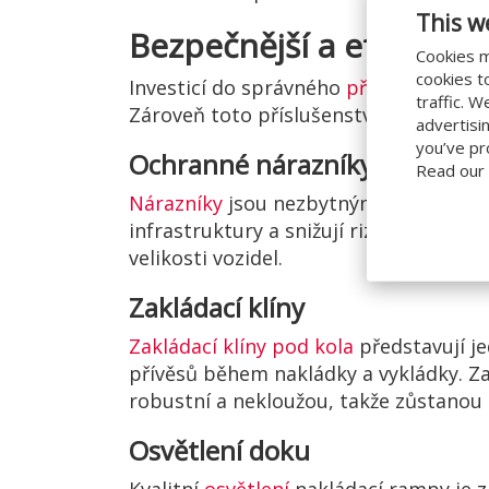
This w
Bezpečnější a efektivně
Cookies m
cookies t
Investicí do správného
příslušenství
mů
traffic. 
Zároveň toto příslušenství pomůže opt
advertisi
you’ve pr
Ochranné nárazníky
Read our
Nárazníky
jsou nezbytným příslušenstv
infrastruktury a snižují riziko nehod.
velikosti vozidel.
Zakládací klíny
Zakládací klíny pod kola
představují j
přívěsů během nakládky a vykládky. Zaj
robustní a nekloužou, takže zůstanou 
Osvětlení doku