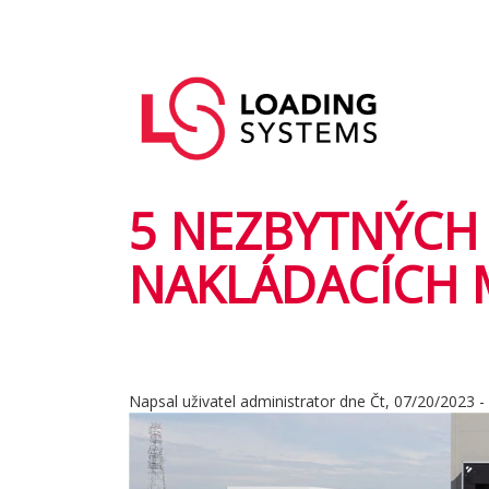
Přejít
k
Hlavní
hlavnímu
User
navigace
obsahu
account
menu
5 NEZBYTNÝCH
NAKLÁDACÍCH 
Napsal uživatel
administrator
dne
Čt, 07/20/2023 -