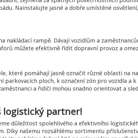
ásadní, zejména za špatných povětrnostních podmíne
 pádu. Nainstalujte jasné a dobře umístěné osvětlení
na nakládací rampě. Dávají vozidlům a zaměstnanců
maforů můžete efektivně řídit dopravní provoz a omezi
le, které pomáhají jasně označit různé oblasti na na
 parkovacích ploch, k označení zón pro vozidla a k id
městnanci a řidiči mohou snadno orientovat a sledo
 logistický partner!
e důležitost spolehlivého a efektivního logistické
m. Díky našemu rozsáhlému sortimentu příslušenst