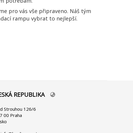
kým potřebám.
máme pro vás vše připraveno. Náš tým
dací rampu vybrat to nejlepší.
ESKÁ REPUBLIKA
lect
ur
nguage
d Strouhou 126/6
7 00 Praha
sko