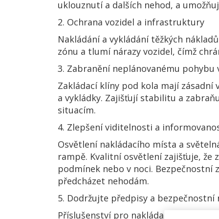
uklouznutí a dalších nehod, a umožňu
2. Ochrana vozidel a infrastruktury
Nakládání a vykládání těžkých nákladů
zónu a tlumí nárazy vozidel, čímž chrán
3. Zabranění neplánovanému pohybu v
Zakládací klíny pod kola mají zásadn
a vykládky. Zajišťují stabilitu a za
situacím.
4. Zlepšení viditelnosti a informovano
Osvětlení nakládacího místa a světelná 
rampě. Kvalitní osvětlení zajišťuje, ž
podmínek nebo v noci. Bezpečnostní z
předcházet nehodám.
5. Dodržujte předpisy a bezpečnostní
Příslušenství pro nakládací místa po