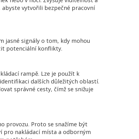
k nebo v noci. Zvyšuje viditelnost a
, abyste vytvořili bezpečné pracovní
m jasné signály o tom, kdy mohou
t potenciální konflikty.
kládací rampě. Lze je použít k
entifikaci dalších důležitých oblastí.
vat správné cesty, čímž se snižuje
ho provozu. Proto se snažíme být
ví pro nakládací místa a odborným