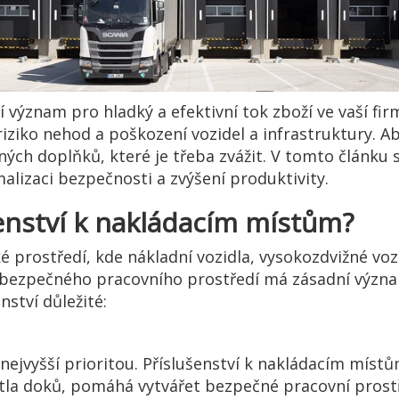
 význam pro hladký a efektivní tok zboží ve vaší fir
ziko nehod a poškození vozidel a infrastruktury. Ab
ch doplňků, které je třeba zvážit. V tomto článku se
alizaci bezpečnosti a zvýšení produktivity.
šenství k nakládacím místům?
é prostředí, kde nákladní vozidla, vysokozdvižné voz
ní bezpečného pracovního prostředí má zásadní význa
nství důležité:
ejvyšší prioritou. Příslušenství k nakládacím místům
tla doků, pomáhá vytvářet bezpečné pracovní prostře