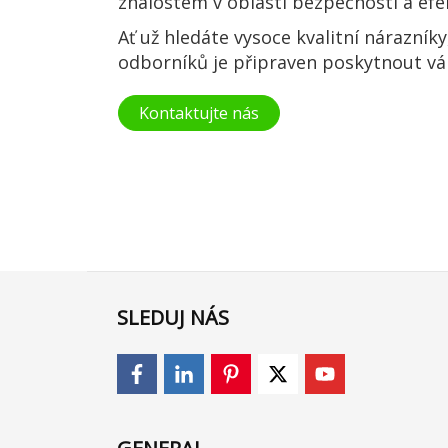
znalostem v oblasti bezpečnosti a efe
Ať už hledáte vysoce kvalitní nárazník
odborníků je připraven poskytnout vá
Kontaktujte nás
SLEDUJ NÁS