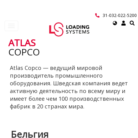
Перейти
к
основному
31-032-022-5200
содержанию
Select
Toggle
your
navigation
language
ATLAS
User
COPCO
account
Atlas Copco — ведущий мировой
menu
производитель промышленного
оборудования. Шведская компания ведет
активную деятельность по всему миру и
имеет более чем 100 производственных
фабрик в 20 странах мира.
Бельгия