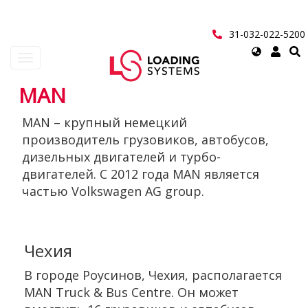
Перейти
к
основному
31-032-022-5200
содержанию
Select
Toggle
your
navigation
language
MAN
User
MAN – крупный немецкий
account
производитель грузовиков, автобусов,
menu
дизельных двигателей и турбо-
двигателей. С 2012 года MAN является
частью Volkswagen AG group.
Чехия
В городе Роусинов, Чехия, располагается
MAN Truck & Bus Centre. Он может