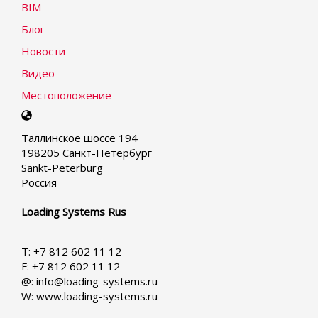
BIM
Блог
Новости
Видео
Местоположение
Select
your
Таллинское шоссе 194
language
198205 Санкт-Петербург
Sankt-Peterburg
Россия
Loading Systems Rus
T: +7 812 602 11 12
F: +7 812 602 11 12
@: info@loading-systems.ru
W: www.loading-systems.ru