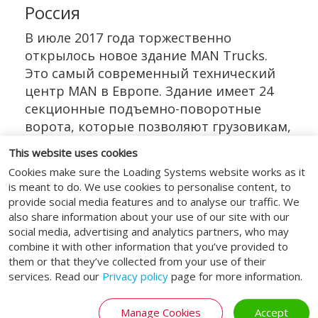
Россия
В июле 2017 года торжественно
открылось новое здание MAN Trucks.
Это самый современный технический
центр MAN в Европе. Здание имеет 24
секционные подъемно-поворотные
ворота, которые позволяют грузовикам,
легковым автомобилям и автобусам
This website uses cookies
въезжать на станцию технического
Cookies make sure the Loading Systems website works as it
обслуживания.
is meant to do. We use cookies to personalise content, to
provide social media features and to analyse our traffic. We
Некоторые из подъёмно-поворотных
also share information about your use of our site with our
ворот оборудованы дверцей для
social media, advertising and analytics partners, who may
пешеходов.
combine it with other information that you’ve provided to
them or that they’ve collected from your use of their
services. Read our
Privacy policy
page for more information.
Manage Cookies
Accept
СОЦИАЛЬНЫЕ МЕДИА