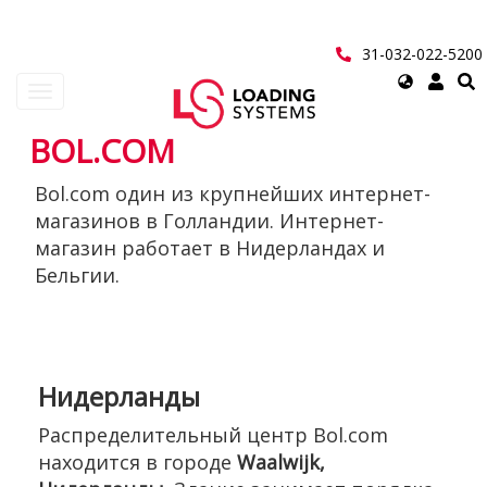
Перейти
к
основному
31-032-022-5200
содержанию
Select
Toggle
your
navigation
language
BOL.COM
User
Bol.com один из крупнейших интернет-
account
магазинов в Голландии. Интернет-
menu
магазин работает в Нидерландах и
Бельгии.
Нидерланды
Распределительный центр Bol.com
находится в городе
Waalwijk,