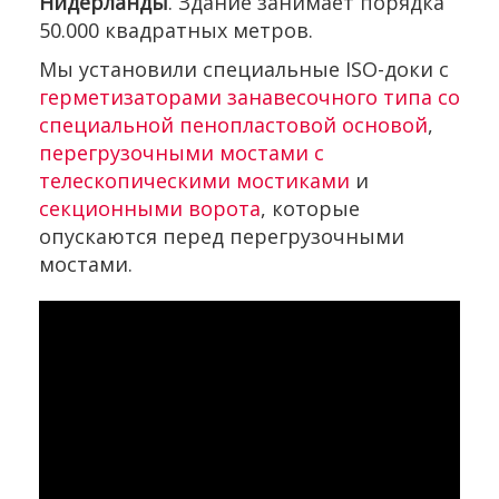
Нидерланды
. Здание занимает порядка
50.000 квадратных метров.
Мы установили специальные ISO-доки с
герметизаторами занавесочного типа со
специальной пенопластовой основой
,
перегрузочными мостами с
телескопическими мостиками
и
секционными ворота
, которые
опускаются перед перегрузочными
мостами.