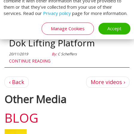
combine it with other information that you’ve provided to
them or that they’ve collected from your use of their
services. Read our
Privacy policy
page for more information.
Manage Cookies
Accept
Loading Systems Double
Dok Lifting Platform
20/11/2019
By:
C Scheffers
CONTINUE READING
←
Следующая
‹ Back
More videos ›
страница
Other Media
BLOG