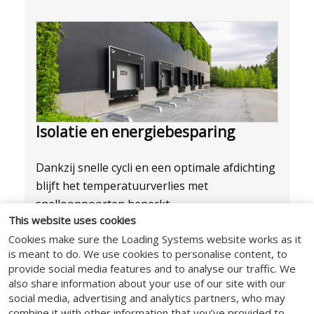
Isolatie en energiebesparing
Dankzij snelle cycli en een optimale afdichting
blijft het temperatuurverlies met
snellooppoorten beperkt.
This website uses cookies
Freez-uitvoeringen voor koel- en
Cookies make sure the Loading Systems website works as it
vriesinstallaties
is meant to do. We use cookies to personalise content, to
provide social media features and to analyse our traffic. We
Hygiënische food-uitvoeringen in
also share information about your use of our site with our
roestvrij staal
social media, advertising and analytics partners, who may
combine it with other information that you’ve provided to