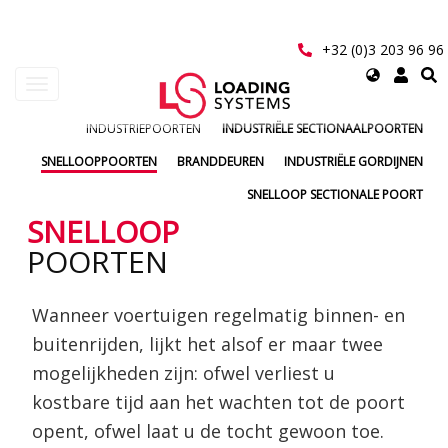
Overslaan
en
naar
+32 (0)3 203 96 96
de
Select
Navigatie
inhoud
your
wisselen
gaan
language
INDUSTRIEPOORTEN
INDUSTRIËLE SECTIONAALPOORTEN
User
account
SNELLOOPPOORTEN
BRANDDEUREN
INDUSTRIËLE GORDIJNEN
menu
SNELLOOP SECTIONALE POORT
SNELLOOP
POORTEN
Wanneer voertuigen regelmatig binnen- en
buitenrijden, lijkt het alsof er maar twee
mogelijkheden zijn: ofwel verliest u
kostbare tijd aan het wachten tot de poort
opent, ofwel laat u de tocht gewoon toe.