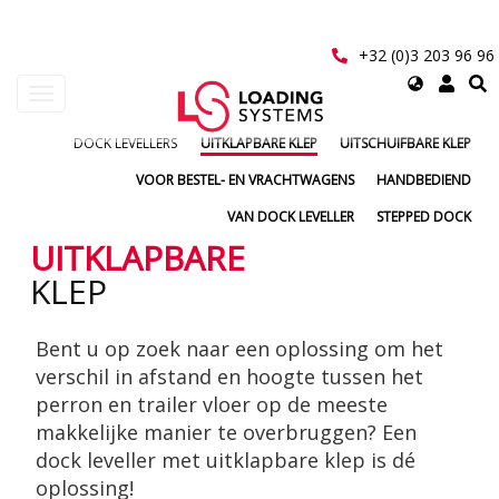
Overslaan
en
naar
+32 (0)3 203 96 96
de
Select
Navigatie
inhoud
your
wisselen
gaan
language
DOCK LEVELLERS
UITKLAPBARE KLEP
UITSCHUIFBARE KLEP
User
VOOR BESTEL- EN VRACHTWAGENS
HANDBEDIEND
account
VAN DOCK LEVELLER
STEPPED DOCK
menu
UITKLAPBARE
KLEP
Bent u op zoek naar een oplossing om het
verschil in afstand en hoogte tussen het
perron en trailer vloer op de meeste
makkelijke manier te overbruggen? Een
dock leveller met uitklapbare klep is dé
oplossing!