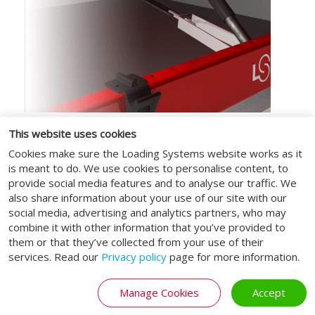
This website uses cookies
Cookies make sure the Loading Systems website works as it
Optimale veiligheid
is meant to do. We use cookies to personalise content, to
provide social media features and to analyse our traffic. We
De dockleveller met uitklapbare klep is
also share information about your use of our site with our
standaard uitgerust met meerdere
social media, advertising and analytics partners, who may
veiligheidsfuncties om de veiligheid van uw
combine it with other information that you’ve provided to
personeel en goederen te garanderen. De
them or that they’ve collected from your use of their
services. Read our
Privacy policy
page for more information.
dockleveller heeft een CE markering en
voldoet aan de veiligheidsaspecten van de
Europese standaard EN 1398.
Manage Cookies
Accept