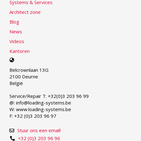
Systems & Services
Architect zone
Blog
News
Videos
Kantoren
Select
your
Belcrownlaan 13G
language
2100 Deurne
België
Service/Repair T: +32(0)3 203 96 99
@: info@loading-systems.be
W: www.loading-systems.be
F: +32 (0)3 203 96 97
Stuur ons een email!
+32 (0)3 203 96 96