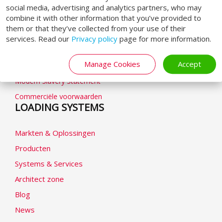
GENERAL
social media, advertising and analytics partners, who may
combine it with other information that you’ve provided to
them or that they’ve collected from your use of their
Algemene voorwaarden
services. Read our
Privacy policy
page for more information.
Privacybeleid
Manage Cookies
Accept
Cookieverklaring
Modern Slavery Statement
Commerciële voorwaarden
LOADING SYSTEMS
Markten & Oplossingen
Producten
Systems & Services
Architect zone
Blog
News