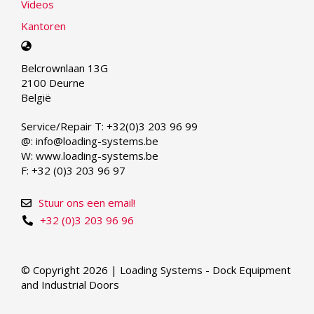
Videos
Kantoren
Select
your
Belcrownlaan 13G
language
2100 Deurne
België
Service/Repair T: +32(0)3 203 96 99
@: info@loading-systems.be
W: www.loading-systems.be
F: +32 (0)3 203 96 97
Stuur ons een email!
+32 (0)3 203 96 96
© Copyright 2026 | Loading Systems - Dock Equipment
and Industrial Doors