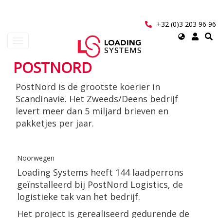
Overslaan
en
naar
+32 (0)3 203 96 96
de
Select
Navigatie
inhoud
your
wisselen
gaan
language
POSTNORD
User
PostNord is de grootste koerier in
account
Scandinavië. Het Zweeds/Deens bedrijf
menu
levert meer dan 5 miljard brieven en
pakketjes per jaar.
Noorwegen
Loading Systems heeft 144 laadperrons
geïnstalleerd bij PostNord Logistics, de
logistieke tak van het bedrijf.
Het project is gerealiseerd gedurende de