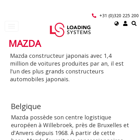
Aller
au
contenu
+31 (0)320 225 200
principal
Select
Toggle
your
navigation
language
MAZDA
User
Mazda constructeur japonais avec 1,4
account
million de voitures produites par an, il est
menu
l'un des plus grands constructeurs
automobiles japonais.
Belgique
Mazda possède son centre logistique
européen à Willebroek, près de Bruxelles et
d'Anvers depuis 1968. À partir de cette