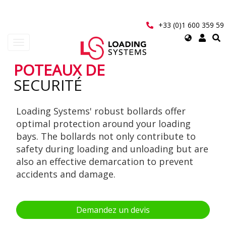
Aller
au
contenu
+33 (0)1 600 359 59
principal
Select
Toggle
your
navigation
language
POTEAUX DE
User
SECURITÉ
account
Loading Systems' robust bollards offer
menu
optimal protection around your loading
bays. The bollards not only contribute to
safety during loading and unloading but are
also an effective demarcation to prevent
accidents and damage.
Demandez un devis