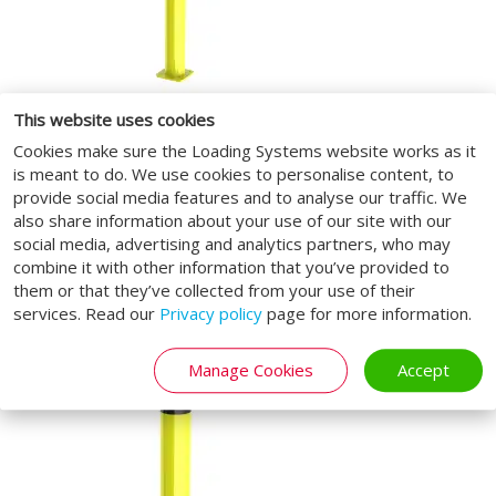
This website uses cookies
Bornes de sécurité ø 114 mm -
Cookies make sure the Loading Systems website works as it
adaptée aux transpalettes
is meant to do. We use cookies to personalise content, to
La borne d'un diamètre de 114 mm est
provide social media features and to analyse our traffic. We
also share information about your use of our site with our
particulièrement adaptée lorsqu'un
social media, advertising and analytics partners, who may
transpalette est utilisé pour le transport
combine it with other information that you’ve provided to
interne. Nous recommandons d'installer ce
them or that they’ve collected from your use of their
type de borne à proximité des
services. Read our
Privacy policy
page for more information.
Manage Cookies
Accept