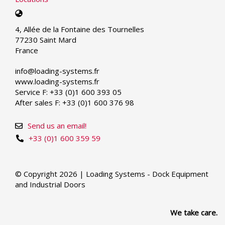
Select
your
4, Allée de la Fontaine des Tournelles
language
77230 Saint Mard
France
info@loading-systems.fr
www.loading-systems.fr
Service F: +33 (0)1 600 393 05
After sales F: +33 (0)1 600 376 98
Send us an email!
+33 (0)1 600 359 59
© Copyright 2026 | Loading Systems - Dock Equipment
and Industrial Doors
We take care.