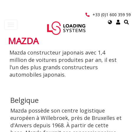
Aller
au
contenu
+33 (0)1 600 359 59
principal
Select
Toggle
your
navigation
language
MAZDA
User
Mazda constructeur japonais avec 1,4
account
million de voitures produites par an, il est
menu
l'un des plus grands constructeurs
automobiles japonais.
Belgique
Mazda possède son centre logistique
européen à Willebroek, près de Bruxelles et
d'Anvers depuis 1968. À partir de cette