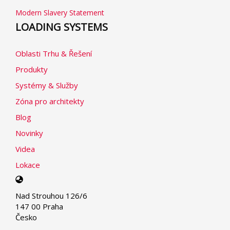
Modern Slavery Statement
LOADING SYSTEMS
Oblasti Trhu & Řešení
Produkty
Systémy & Služby
Zóna pro architekty
Blog
Novinky
Videa
Lokace
Select
your
Nad Strouhou 126/6
language
147 00 Praha
Česko