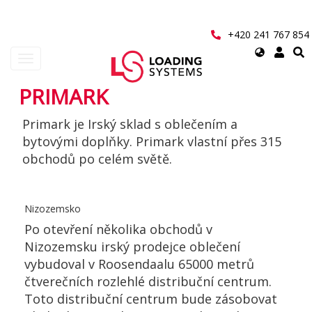
Přejít
k
hlavnímu
+420 241 767 854
obsahu
Select
Toggle
your
navigation
language
PRIMARK
User
Primark je Irský sklad s oblečením a
account
bytovými doplňky. Primark vlastní přes 315
menu
obchodů po celém světě.
Nizozemsko
Po otevření několika obchodů v
Nizozemsku irský prodejce oblečení
vybudoval v Roosendaalu 65000 metrů
čtverečních rozlehlé distribuční centrum.
Toto distribuční centrum bude zásobovat