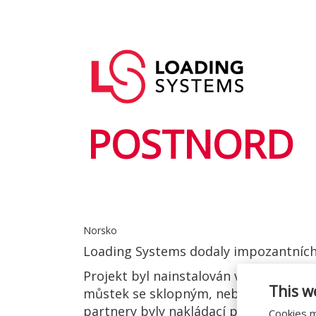
Přejít
k
Hlavní
hlavnímu
User
navigace
obsahu
account
menu
POSTNORD
Norsko
Loading Systems dodaly impozantních pr
Projekt byl nainstalován v zimě a sklá
This w
můstek se sklopným, nebo výsuvným če
partnery byly nakládací prostory předá
Cookies m