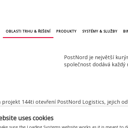
OBLASTI TRHU & ŘEŠENÍ
PRODUKTY
SYSTÉMY & SLUŽBY
BI
PostNord je největší kurýr
společnost dodává každý r
ojekt 144ti otevření PostNord Logistics, jejich odd
dá se z celkového balíčku Loading Systems obsahujíc
ebsite uses cookies
lem, doků a nafukovacích přístřešků. Vzhledem k o
ny uživateli budovy: Postnord Logistics, zcela včas.
ake sure the Loading Systems website works as it is meant to 