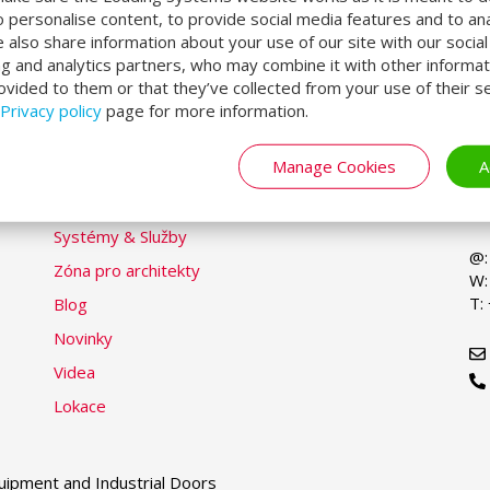
o personalise content, to provide social media features and to an
We also share information about your use of our site with our socia
ng and analytics partners, who may combine it with other informat
ovided to them or that they’ve collected from your use of their se
LOADING SYSTEMS
Č
Privacy policy
page for more information.
Se
yo
la
Manage Cookies
A
Na
Oblasti Trhu & Řešení
14
Produkty
Če
Systémy & Služby
@:
Zóna pro architekty
W:
T:
Blog
Novinky
Videa
Lokace
ipment and Industrial Doors