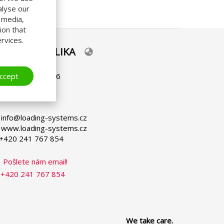
alyse our
l media,
ion that
rvices.
ESKÁ REPUBLIKA
lect
ur
nguage
ccept
d Strouhou 126/6
7 00 Praha
sko
 info@loading-systems.cz
 www.loading-systems.cz
 +420 241 767 854
Pošlete nám email!
+420 241 767 854
We take care.