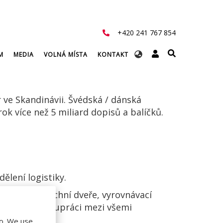
+420 241 767 854
Select
M
MEDIA
VOLNÁ MÍSTA
KONTAKT
your
language
 ve Skandinávii. Švédská / dánská
ok více než 5 miliard dopisů a balíčků.
ělení logistiky.
ích sekční vrchní dveře, vyrovnávací
tevřené spolupráci mezi všemi
do. We use