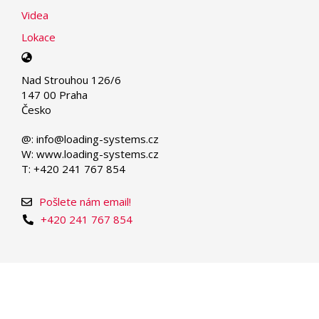
Videa
Lokace
Select
your
Nad Strouhou 126/6
language
147 00 Praha
Česko
@: info@loading-systems.cz
W: www.loading-systems.cz
T: +420 241 767 854
Pošlete nám email!
+420 241 767 854
© Copyright 2026 | Loading Systems - Dock Equipment
and Industrial Doors