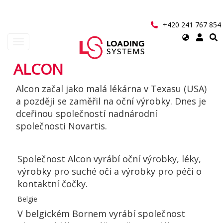
Přejít
k
hlavnímu
+420 241 767 854
obsahu
Select
Toggle
your
navigation
language
ALCON
User
Alcon začal jako malá lékárna v Texasu (USA)
account
a později se zaměřil na oční výrobky. Dnes je
menu
dceřinou společností nadnárodní
společnosti Novartis.
Společnost Alcon vyrábí oční výrobky, léky,
výrobky pro suché oči a výrobky pro péči o
kontaktní čočky.
Belgie
V belgickém Bornem vyrábí společnost