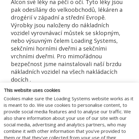
Alcon své léky na péči o oči. Tyto léky jsou
pak odesílány do velkoobchodů, lékáren a
drogérií v západní a střední Evropě.
Výrobky jsou naloženy do nákladních
vozidel vyrovnávací můstek se sklopným,
nebo výsuvným čelem Loading Systems,
sekčními horními dveřmi a sekčními
vrchními dveřmi. Pro mimořádnou
bezpečnost jsme nainstalovali naší brzdu
nákladních vozidel na všech nakládacích
docích .
This website uses cookies
Cookies make sure the Loading Systems website works as it
is meant to do. We use cookies to personalise content, to
provide social media features and to analyse our traffic. We
SLEDUJ NÁS
also share information about your use of our site with our
social media, advertising and analytics partners, who may
combine it with other information that you’ve provided to
them or that they’ve collected from your use of their