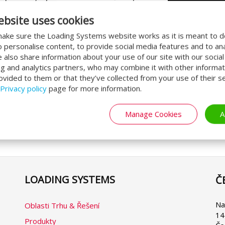
mi průmyslovými vraty, které
ebsite uses cookies
ake sure the Loading Systems website works as it is meant to 
o personalise content, to provide social media features and to an
We also share information about your use of our site with our socia
ng and analytics partners, who may combine it with other informat
ovided to them or that they’ve collected from your use of their se
Privacy policy
page for more information.
©
AirPro Waalwijk
Manage Cookies
A
LOADING SYSTEMS
Č
Se
yo
la
Na
Oblasti Trhu & Řešení
14
Produkty