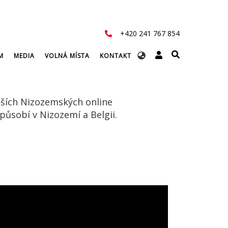
+420 241 767 854
Select
M
MEDIA
VOLNÁ MÍSTA
KONTAKT
your
language
tších Nizozemských online
ůsobí v Nizozemí a Belgii.