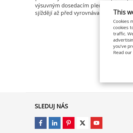
výsuvným dosedacím plechem a sekční
This w
sjíždějí až před vyrovnávací můstek.
Cookies m
cookies t
traffic. 
advertisi
you’ve pr
Read our
SLEDUJ NÁS