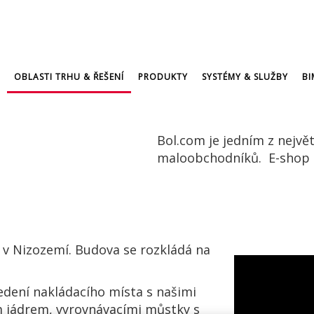
OBLASTI TRHU & ŘEŠENÍ
PRODUKTY
SYSTÉMY & SLUŽBY
BI
Bol.com je jedním z nejvě
maloobchodníků. E-shop p
v Nizozemí. Budova se rozkládá na
vedení nakládacího místa s našimi
m jádrem, vyrovnávacími můstky s