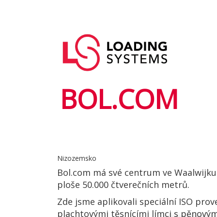
Přejít
k
Hlavní
hlavnímu
User
navigace
obsahu
account
menu
BOL.COM
Nizozemsko
Bol.com má své centrum ve Waalwijku 
ploše 50.000 čtverečních metrů.
Zde jsme aplikovali speciální ISO pro
plachtovými těsnícími límci s pěnový