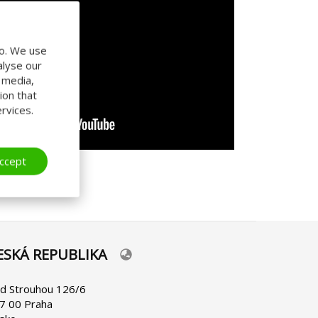
do. We use
alyse our
l media,
ion that
rvices.
ccept
ESKÁ REPUBLIKA
lect
ur
nguage
d Strouhou 126/6
7 00 Praha