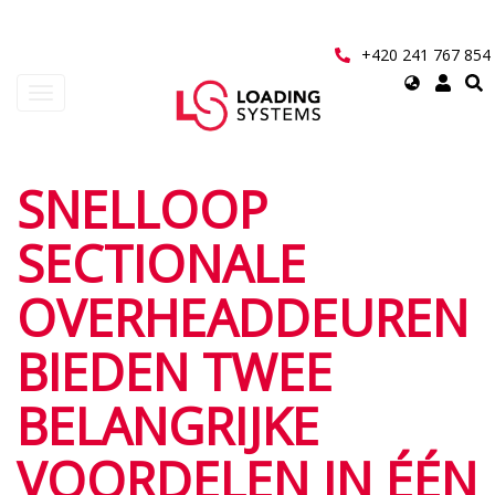
Přejít
k
hlavnímu
+420 241 767 854
obsahu
Select
Toggle
your
navigation
language
User
SNELLOOP
account
SECTIONALE
menu
OVERHEADDEUREN
BIEDEN TWEE
BELANGRIJKE
VOORDELEN IN ÉÉN