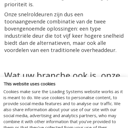
prioriteit is.
Onze snelroldeuren zijn dus een
toonaangevende combinatie van de twee
bovengenoemde oplossingen: een type
industriële deur die tot vijf keer hogere snelheid
biedt dan de alternatieven, maar ook alle
voordelen van een traditionele overheaddeur.
Wat uw branche ook is, onze
This website uses cookies
snelloop sectionale
Cookies make sure the Loading Systems website works as it
overheaddeuren kunnen een
is meant to do. We use cookies to personalise content, to
provide social media features and to analyse our traffic. We
aantrekkelijke investering
also share information about your use of our site with our
social media, advertising and analytics partners, who may
zijn!
combine it with other information that you’ve provided to
them or that they’ve collected from your use of their