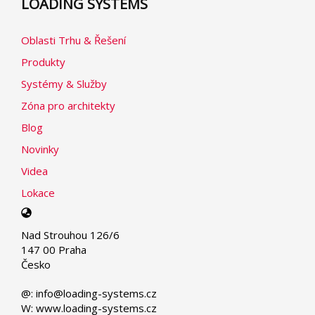
LOADING SYSTEMS
Oblasti Trhu & Řešení
Produkty
Systémy & Služby
Zóna pro architekty
Blog
Novinky
Videa
Lokace
Select
your
Nad Strouhou 126/6
language
147 00 Praha
Česko
@: info@loading-systems.cz
W: www.loading-systems.cz