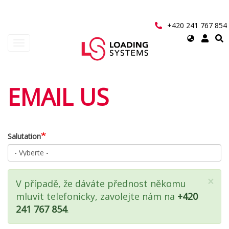
Přejít
k
hlavnímu
+420 241 767 854
obsahu
Select
Toggle
your
navigation
language
User
EMAIL US
account
menu
Salutation
×
Zpráva
V případě, že dáváte přednost někomu
mluvit telefonicky, zavolejte nám na
+420
o
241 767 854
.
stavu