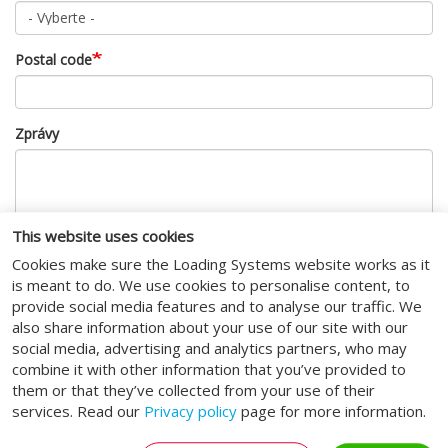
Postal code
Zprávy
This website uses cookies
Cookies make sure the Loading Systems website works as it
is meant to do. We use cookies to personalise content, to
CAPTCHA
provide social media features and to analyse our traffic. We
also share information about your use of our site with our
This question is for testing whether or not you are a human
social media, advertising and analytics partners, who may
visitor and to prevent automated spam submissions.
combine it with other information that you’ve provided to
them or that they’ve collected from your use of their
I agree to the
terms of service
.
services. Read our
Privacy policy
page for more information.
Odeslat