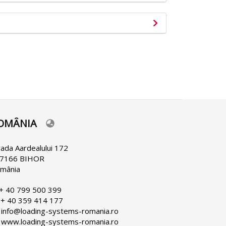
OMÂNIA
lect
ur
nguage
rada Aardealului 172
7166 BIHOR
mânia
 + 40 799 500 399
 + 40 359 414 177
 info@loading-systems-romania.ro
 www.loading-systems-romania.ro