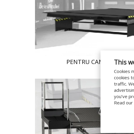
This w
PENTRU CAMIOANE ŞI 
Cookies m
cookies t
traffic. 
advertisi
you’ve pr
Read our