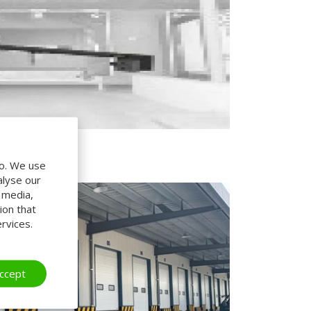
MANUAL
do. We use
alyse our
l media,
ion that
rvices.
ccept