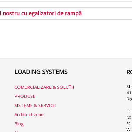
l nostru cu egalizatori de rampă
LOADING SYSTEMS
R
Se
yo
la
St
COMERCIALIZARE & SOLUṬII
41
PRODUSE
Ro
SISTEME & SERVICII
T:
Architect zone
M:
@:
Blog
W: