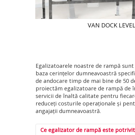
VAN DOCK LEVE
Egalizatoarele noastre de rampă sunt s
baza cerințelor dumneavoastră speci
de andocare timp de mai bine de 50 de
proiectăm egalizatoare de rampă de î
servicii de înaltă calitate pentru fiec
reduceți costurile operaționale și pen
angajații dumneavoastră.
Ce egalizator de rampă este potrivi