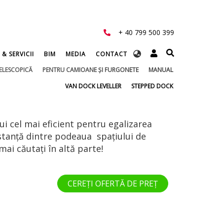
+ 40 799 500 399
Select
 & SERVICII
BIM
MEDIA
CONTACT
your
ELESCOPICĂ
PENTRU CAMIOANE ŞI FURGONETE
MANUAL
language
VAN DOCK LEVELLER
STEPPED DOCK
i cel mai eficient pentru egalizarea
distanţă dintre podeaua spaţiului de
mai căutați în altă parte!
CEREȚI OFERTĂ DE PREȚ