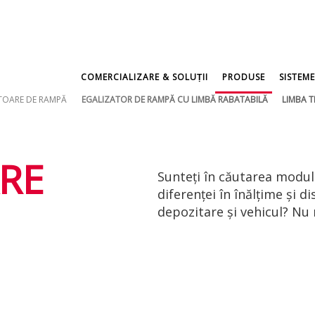
COMERCIALIZARE & SOLUṬII
PRODUSE
SISTEME
TOARE DE RAMPĂ
EGALIZATOR DE RAMPĂ CU LIMBĂ RABATABILĂ
LIMBA T
RE
Sunteți în căutarea modulu
diferenței în înălţime şi 
depozitare şi vehicul? Nu 