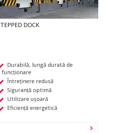
STEPPED DOCK
Durabilă, lungă durată de
funcționare
Întreținere redusă
Siguranță optimă
Utilizare uşoară
Eficiență energetică