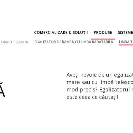
COMERCIALIZARE & SOLUṬII
PRODUSE
SISTEME
TOARE DE RAMPĂ
EGALIZATOR DE RAMPĂ CU LIMBĂ RABATABILĂ
LIMBA T
Aveți nevoie de un egaliz
mare sau cu limbă telesco
Ă
mod precis? Egalizatorul 
este ceea ce căutați!