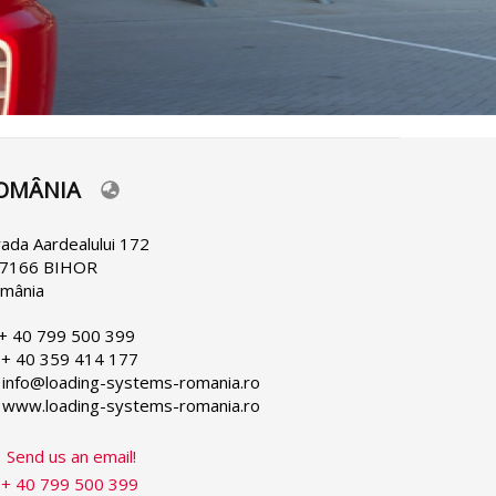
OMÂNIA
lect
ur
nguage
rada Aardealului 172
7166 BIHOR
mânia
 + 40 799 500 399
 + 40 359 414 177
 info@loading-systems-romania.ro
 www.loading-systems-romania.ro
Send us an email!
+ 40 799 500 399