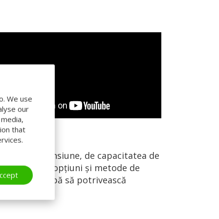
do. We use
alyse our
l media,
ion that
rvices.
ncție de dimensiune, de capacitatea de
gamă largă de opţiuni și metode de
ccept
torul de rampă să potrivească