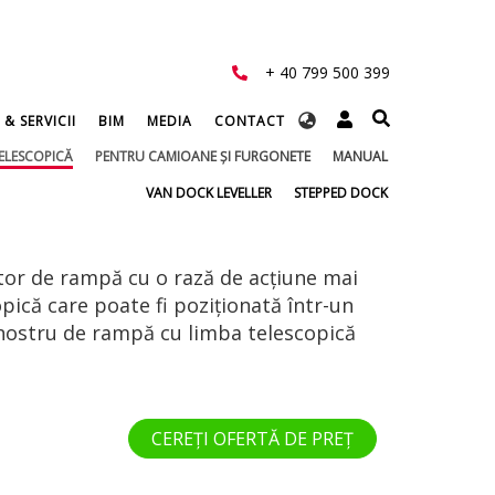
+ 40 799 500 399
Select
 & SERVICII
BIM
MEDIA
CONTACT
your
ELESCOPICĂ
PENTRU CAMIOANE ŞI FURGONETE
MANUAL
language
VAN DOCK LEVELLER
STEPPED DOCK
ator de rampă cu o rază de acțiune mai
pică care poate fi poziționată într-un
nostru de rampă cu limba telescopică
CEREȚI OFERTĂ DE PREȚ