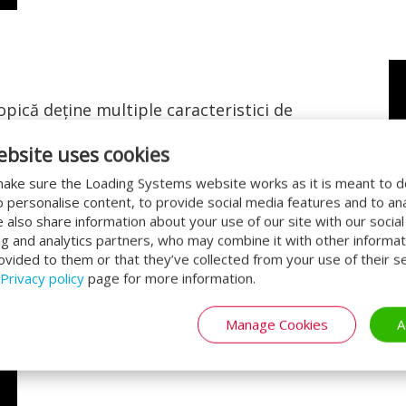
pică deţine multiple caracteristici de
t CE conform Standardului European al
ebsite uses cookies
ake sure the Loading Systems website works as it is meant to 
o personalise content, to provide social media features and to an
We also share information about your use of our site with our socia
ng and analytics partners, who may combine it with other informat
Utilizare uşoară
ovided to them or that they’ve collected from your use of their se
Privacy policy
page for more information.
Egalizatoarele de rampă pot fi furnizate în fu
încărcare și varietatea activității. Deținem o 
Manage Cookies
A
operare pentru a personaliza complet egaliza
nevoilor dumneavoastră.