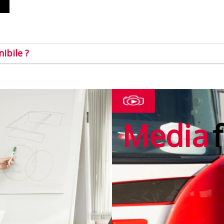
ibile ?
Media
f