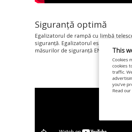
Siguranţă optimă
Egalizatorul de rampă cu limbă telesco
siguranţă. Egalizatorul este certifica
This w
măsurilor de siguranţă EN 1398.
Cookies m
cookies t
traffic. 
advertisi
you’ve pr
Read our