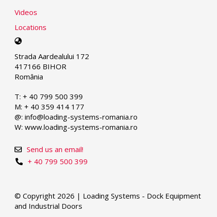
Videos
Locations
Select
your
Strada Aardealului 172
language
417166 BIHOR
România
T: + 40 799 500 399
M: + 40 359 414 177
@: info@loading-systems-romania.ro
W: www.loading-systems-romania.ro
Send us an email!
+ 40 799 500 399
© Copyright 2026 | Loading Systems - Dock Equipment
and Industrial Doors