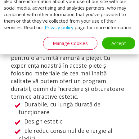
also share information about your use of our site with our
social media, advertising and analytics partners, who may
combine it with other information that you’ve provided to
them or that they’ve collected from your use of their
Toate egalizatoarele de rampă Loading
services. Read our
Privacy policy
page for more information.
Systems oferă o soluție pentru anumite
situații specifice. Fiecare obturator termic
Manage Cookies
Accept
are propriile caracteristici și este dezvoltat
pentru o anumită ramură a pieței. Cu
experiența noastră în aceste piețe și
folosind materiale de cea mai înaltă
calitate vă putem oferi un program
durabil, demn de încredere și obturatoare
termice atractive estetic.
Durabile, cu lungă durată de
funcţionare
Design estetic
Ele reduc consumul de energie al
cladirii