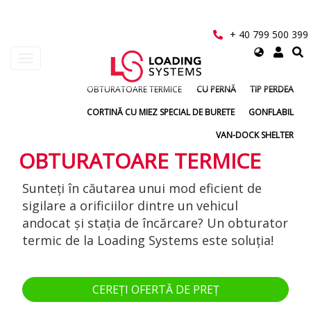
Mergi
la
conţinutul
+ 40 799 500 399
principal
Select
Toggle
your
navigation
language
OBTURATOARE TERMICE
CU PERNĂ
TIP PERDEA
User
CORTINĂ CU MIEZ SPECIAL DE BURETE
GONFLABIL
account
VAN-DOCK SHELTER
menu
OBTURATOARE TERMICE
Sunteți în căutarea unui mod eficient de
sigilare a orificiilor dintre un vehicul
andocat și stația de încărcare? Un obturator
termic de la Loading Systems este soluția!
CEREȚI OFERTĂ DE PREȚ