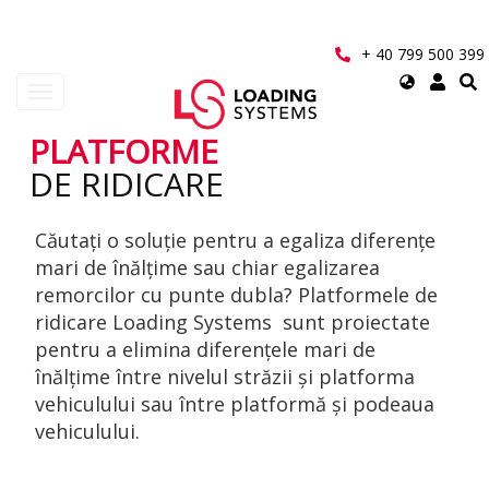
Mergi
la
conţinutul
+ 40 799 500 399
principal
Select
Toggle
your
navigation
language
PLATFORME
User
DE RIDICARE
account
Căutați o soluție pentru a egaliza diferențe
menu
mari de înălțime sau chiar egalizarea
remorcilor cu punte dubla? Platformele de
ridicare Loading Systems sunt proiectate
pentru a elimina diferențele mari de
înălțime între nivelul străzii și platforma
vehiculului sau între platformă și podeaua
vehiculului.