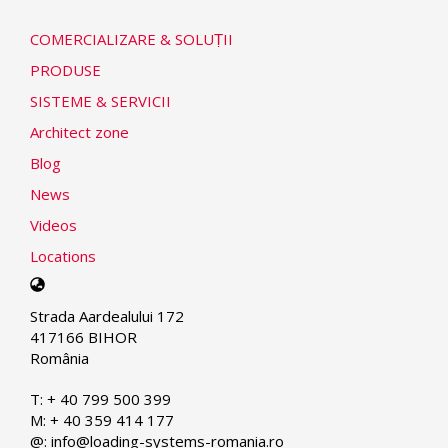
COMERCIALIZARE & SOLUṬII
PRODUSE
SISTEME & SERVICII
Architect zone
Blog
News
Videos
Locations
Select
your
Strada Aardealului 172
language
417166 BIHOR
România
T: + 40 799 500 399
M: + 40 359 414 177
@: info@loading-systems-romania.ro