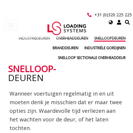
Overslaan
en
naar
+31 (0)320 225 225
de
Select
Navigatie
inhoud
your
wisselen
gaan
language
INDUSTRIEDEUREN
OVERHEADDEUREN
SNELLOOPDEUREN
User
account
BRANDDEUREN
INDUSTRIËLE GORDIJNEN
menu
SNELLOOP SECTIONALE OVERHEADDEUR
SNELLOOP-
DEUREN
Wanneer voertuigen regelmatig in en uit
moeten denk je misschien dat er maar twee
opties zijn. Waardevolle tijd verliezen aan
het wachten voor de deur, of het laten
tochten.