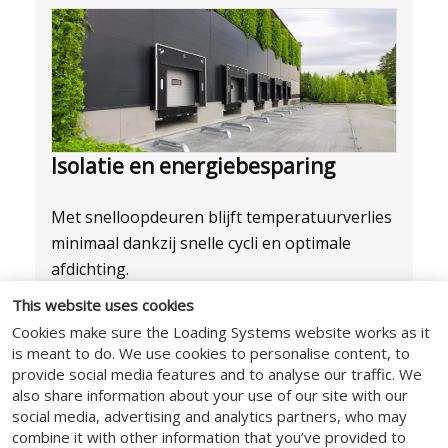
Isolatie en energiebesparing
Met snelloopdeuren blijft temperatuurverlies
minimaal dankzij snelle cycli en optimale
afdichting.
This website uses cookies
Freez-uitvoeringen voor koel- en
Cookies make sure the Loading Systems website works as it
vriesruimtes
is meant to do. We use cookies to personalise content, to
Hygiënische food-uitvoeringen met
provide social media features and to analyse our traffic. We
also share information about your use of our site with our
RVS
social media, advertising and analytics partners, who may
Cleanroomdeuren met lage
combine it with other information that you’ve provided to