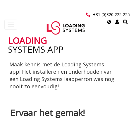
Overslaan
en
naar
+31 (0)320 225 225
de
Select
Navigatie
inhoud
your
wisselen
gaan
language
LOADING
User
SYSTEMS APP
account
Maak kennis met de Loading Systems
menu
app! Het installeren en onderhouden van
een Loading Systems laadperron was nog
nooit zo eenvoudig!
Ervaar het gemak!