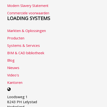
Modern Slavery Statement
Commerciële voorwaarden
LOADING SYSTEMS
Markten & Oplossingen
Producten
Systems & Services
BIM & CAD bibliotheek
Blog
Nieuws
Video's
Kantoren
Select
your
Loodsweg 1
language
8243 PH Lelystad
Nederland