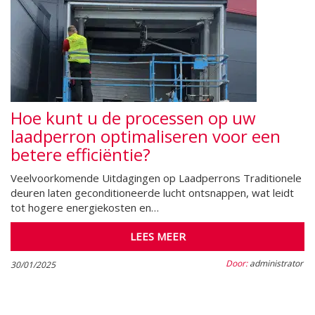
Hoe kunt u de processen op uw
laadperron optimaliseren voor een
betere efficiëntie?
Veelvoorkomende Uitdagingen op Laadperrons Traditionele
deuren laten geconditioneerde lucht ontsnappen, wat leidt
tot hogere energiekosten en…
LEES MEER
Door:
administrator
30/01/2025