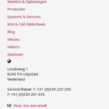
Markten & Oplossingen
Producten
Systems & Services
BIM & CAD bibliotheek
Blog
Nieuws
Video's
Kantoren
Select
your
Loodsweg 1
language
8243 PH Lelystad
Nederland
Service/Repair T: +31 (0)320 225 250
F: +31 (0)320 261 655
Stuur ons een email!