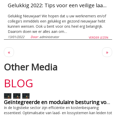
Gelukkig 2022: Tips voor een veilige laad- en losomgeving
Gelukkig Nieuwjaar! We hopen dat u uw werknemers en/of
collega's inmiddels een gelukkig en gezond nieuwjaar hebt
kunnen wensen. Ook u bent voor ons heel erg belangrijk.
Daarom doen we er alles aan om…
13/01/2022
Door:
administrator
VERDER LEZEN
Vorige
Volg
«
»
pagina
pagi
Other Media
BLOG
Geïntegreerde en modulaire besturing voor efficiëntie en kostenbesparing
In de logistieke sector zijn efficiëntie en kostenbesparing
essentieel. Optimalisatie van laad- en lossystemen kan leiden tot