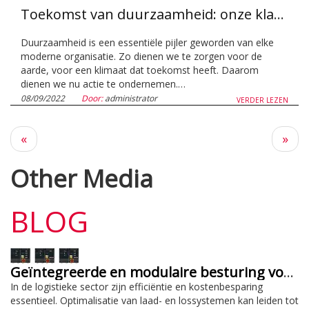
Toekomst van duurzaamheid: onze klanten helpen impact te maken
Duurzaamheid is een essentiële pijler geworden van elke
moderne organisatie. Zo dienen we te zorgen voor de
aarde, voor een klimaat dat toekomst heeft. Daarom
dienen we nu actie te ondernemen.…
08/09/2022
Door:
administrator
VERDER LEZEN
Vorige
Volg
«
»
pagina
pagi
Other Media
BLOG
Geïntegreerde en modulaire besturing voor efficiëntie en kostenbesparing
In de logistieke sector zijn efficiëntie en kostenbesparing
essentieel. Optimalisatie van laad- en lossystemen kan leiden tot