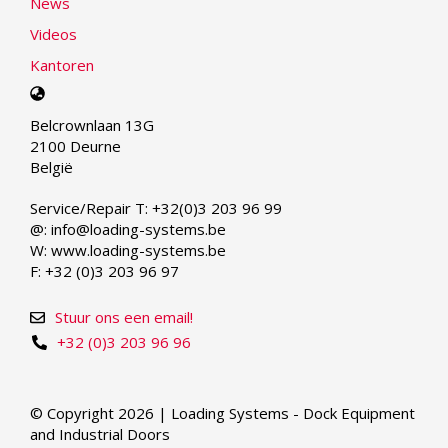
News
Videos
Kantoren
Select
your
Belcrownlaan 13G
language
2100 Deurne
België
Service/Repair T: +32(0)3 203 96 99
@: info@loading-systems.be
W: www.loading-systems.be
F: +32 (0)3 203 96 97
Stuur ons een email!
+32 (0)3 203 96 96
© Copyright 2026 | Loading Systems - Dock Equipment
and Industrial Doors