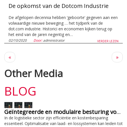
De opkomst van de Dotcom Industrie
De afgelopen decennia hebben ‘geboorte’ gegeven aan een
volwaardige nieuwe beweging … het tijdperk van de
dot.com industrie. Historici en economen kijken terug op
het eind van de jaren negentig en…
02/10/2020
Door:
administrator
VERDER LEZEN
Vorige
Volg
«
»
pagina
pagi
Other Media
BLOG
Geïntegreerde en modulaire besturing voor efficiëntie en kostenbesparing
In de logistieke sector zijn efficiëntie en kostenbesparing
essentieel. Optimalisatie van laad- en lossystemen kan leiden tot