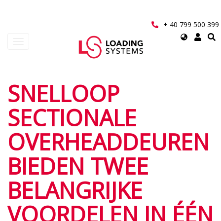
Mergi
la
conţinutul
+ 40 799 500 399
principal
Select
Toggle
your
navigation
language
User
SNELLOOP
account
SECTIONALE
menu
OVERHEADDEUREN
BIEDEN TWEE
BELANGRIJKE
VOORDELEN IN ÉÉN