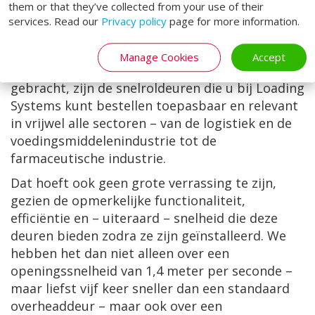
them or that they’ve collected from your use of their
services. Read our
Privacy policy
page for more information.
Net als veel andere laadperrondeuren die we in
Manage Cookies
Accept
de loop der jaren op de markt hebben
gebracht, zijn de snelroldeuren die u bij Loading
Systems kunt bestellen toepasbaar en relevant
in vrijwel alle sectoren – van de logistiek en de
voedingsmiddelenindustrie tot de
farmaceutische industrie.
Dat hoeft ook geen grote verrassing te zijn,
gezien de opmerkelijke functionaliteit,
efficiëntie en – uiteraard – snelheid die deze
deuren bieden zodra ze zijn geïnstalleerd. We
hebben het dan niet alleen over een
openingssnelheid van 1,4 meter per seconde –
maar liefst vijf keer sneller dan een standaard
overheaddeur – maar ook over een