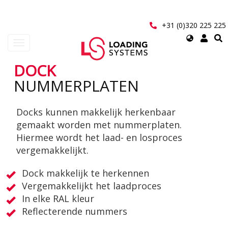
Overslaan
en
naar
+31 (0)320 225 225
de
Select
Navigatie
inhoud
your
wisselen
gaan
language
DOCK
User
NUMMERPLATEN
account
Docks kunnen makkelijk herkenbaar
menu
gemaakt worden met nummerplaten.
Hiermee wordt het laad- en losproces
vergemakkelijkt.
Dock makkelijk te herkennen
Vergemakkelijkt het laadproces
In elke RAL kleur
Reflecterende nummers