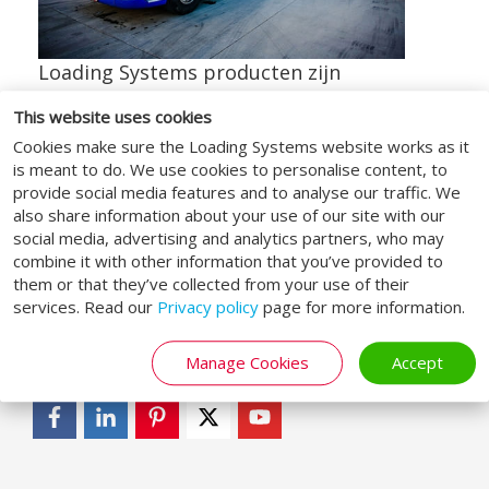
Loading Systems producten zijn
gefabriceerd met de hoogste kwaliteit
This website uses cookies
materialen. Deze garanderen hoge
Cookies make sure the Loading Systems website works as it
isolatiewaarden. De laadperrons zijn
is meant to do. We use cookies to personalise content, to
uitgerust met onze
uitklapbare klep dock
provide social media features and to analyse our traffic. We
leveller
,
flappen dock shelter
en
sectionale
also share information about your use of our site with our
overheaddeur
.
social media, advertising and analytics partners, who may
combine it with other information that you’ve provided to
them or that they’ve collected from your use of their
services. Read our
Privacy policy
page for more information.
SOCIAL MEDIA
Manage Cookies
Accept