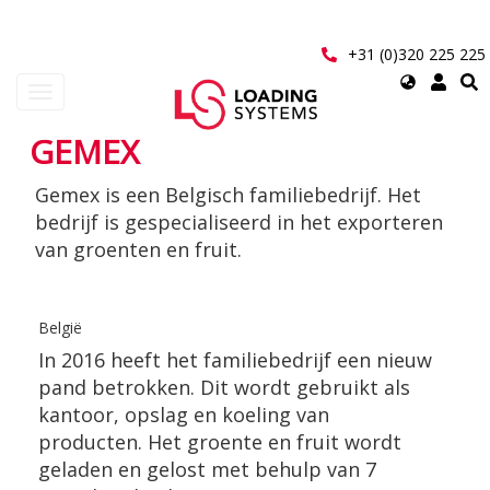
Overslaan
en
naar
+31 (0)320 225 225
de
Select
Navigatie
inhoud
your
wisselen
gaan
language
GEMEX
User
Gemex is een Belgisch familiebedrijf. Het
account
bedrijf is gespecialiseerd in het exporteren
menu
van groenten en fruit.
België
In 2016 heeft het familiebedrijf een nieuw
pand betrokken. Dit wordt gebruikt als
kantoor, opslag en koeling van
producten. Het groente en fruit wordt
geladen en gelost met behulp van 7