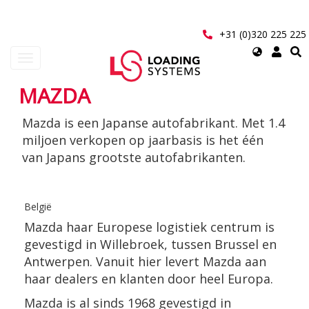
Overslaan
en
naar
+31 (0)320 225 225
de
Select
Navigatie
inhoud
your
wisselen
gaan
language
MAZDA
User
Mazda is een Japanse autofabrikant. Met 1.4
account
miljoen verkopen op jaarbasis is het één
menu
van Japans grootste autofabrikanten.
België
Mazda haar Europese logistiek centrum is
gevestigd in Willebroek, tussen Brussel en
Antwerpen. Vanuit hier levert Mazda aan
haar dealers en klanten door heel Europa.
Mazda is al sinds 1968 gevestigd in