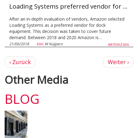
Loading Systems preferred vendor for Amazon
After an in-depth evaluation of vendors, Amazon selected
Loading Systems as a preferred vendor for dock
equipment. This decision was taken to cover future
demand. Between 2018 and 2020 Amazon is…
21/06/2018
Von:
M Kuijpers
WEITERLESEN
Vorherige
Nächste
‹ Zurück
Weiter ›
Seite
Seite
Other Media
BLOG