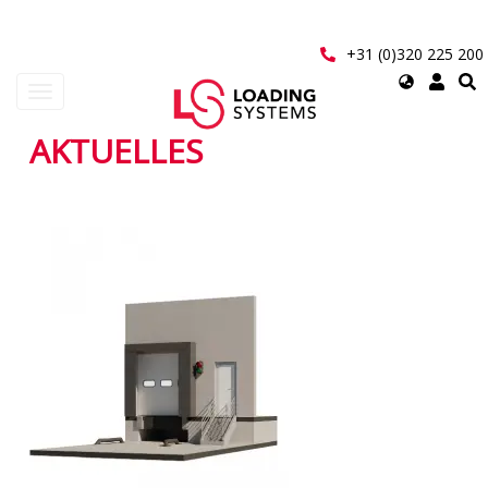
Direkt
zum
Inhalt
+31 (0)320 225 200
Select
Navigation
your
aktivieren/deaktivieren
language
AKTUELLES
User
account
Seitennummerierung
menu