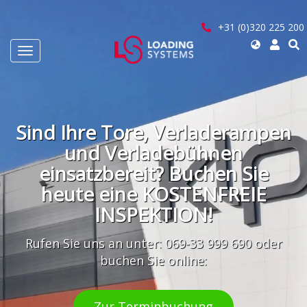
Direkt
zum
+31 (0)320 225 200
Inhalt
Select
Navigation
your
aktivieren/deaktivieren
language
User
account
Sind Ihre Tore, Verladerampen
menu
und Verladebühnen
einsatzbereit? Buchen Sie
heute eine KOSTENFREIE
INSPEKTION!
Rufen Sie uns an unter: 069-33 999 690 oder
buchen Sie online:
Zur Terminbuchung