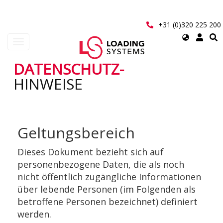
Direkt
zum
Inhalt
+31 (0)320 225 200
Select
Navigation
your
aktivieren/deaktivieren
language
DATENSCHUTZ-
User
HINWEISE
account
menu
Geltungsbereich
Dieses Dokument bezieht sich auf
personenbezogene Daten, die als noch
nicht öffentlich zugängliche Informationen
über lebende Personen (im Folgenden als
betroffene Personen bezeichnet) definiert
werden.