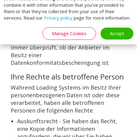
verschiedenen Plattformen wie Google
combine it with other information that you’ve provided to
Drive und verschiedenen Social Media-
them or that they’ve collected from your use of their
Lösungen gespeichert. Jeder Anbieter ist
services. Read our
Privacy policy
page for more information.
Vertragspartei des EU/US Privacy Shields.
Bei Daten, die in Ländern außerhalb des
Manage Cookies
Accept
EWR gespeichert werden, wird zuerst
immer überprüft, ob der Anbieter im
Besitz einer
Datenkonformitätsbescheinigung ist.
Ihre Rechte als betroffene Person
Während Loading Systems im Besitz Ihrer
personenbezogenen Daten ist oder diese
verarbeitet, haben alle betroffenen
Personen die folgenden Rechte:
Auskunftsrecht - Sie haben das Recht,
eine Kopie der Informationen
anzufordern, die wir über Sie haben.