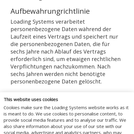
Aufbewahrungrichtlinie
Loading Systems verarbeitet
personenbezogene Daten während der
Laufzeit eines Vertrags und speichert nur
die personenbezogenen Daten, die für
sechs Jahre nach Ablauf des Vertrags
erforderlich sind, um etwaigen rechtlichen
Verpflichtungen nachzukommen. Nach
sechs Jahren werden nicht benötigte
personenbezogene Daten gelöscht.
Datenspeicherung
This website uses cookies
Personenbezogene Daten werden im EWR
Cookies make sure the Loading Systems website works as it
auf verschiedenen Servern gespeichert.
is meant to do. We use cookies to personalise content, to
Einige personenbezogene Daten werden in
provide social media features and to analyse our traffic. We
also share information about your use of our site with our
den USA außerhalb des EWR auf
social media, advertising and analytics partners, who may