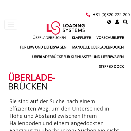
Direkt
zum
Inhalt
+31 (0)320 225 200
Select
Navigation
your
aktivieren/deaktivieren
language
ÜBERLADEBRÜCKEN
KLAPPLIPPE
VORSCHUBLIPPE
User
FÜR LKW UND LIEFERWAGEN
MANUELLE ÜBERLADEBRÜCKEN
account
ÜBERLADEBRÜCKE FÜR KLEINLASTER UND LIEFERWAGEN
menu
STEPPED DOCK
ÜBERLADE-
BRÜCKEN
Sie sind auf der Suche nach einem
effizienten Weg, um den Unterschied in
Höhe und Abstand zwischen Ihrem
Hallenboden und einem angedockten
Fahrzeug zu überbrücken? Suchen Sie nicht