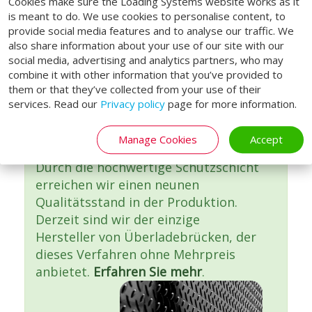
Cookies make sure the Loading Systems website works as it
is meant to do. We use cookies to personalise content, to
provide social media features and to analyse our traffic. We
×
also share information about your use of our site with our
Einzigartig auf dem Markt:
social media, advertising and analytics partners, who may
alle unsere Überladebrücken
combine it with other information that you’ve provided to
sind standardmäßig
them or that they’ve collected from your use of their
pulverbeschichtet!
services. Read our
Privacy policy
page for more information.
Ab 2021 werden alle
Manage Cookies
Accept
Überladebrücken pulverbeschichtet.
Durch die hochwertige Schutzschicht
erreichen wir einen neunen
Qualitätsstand in der Produktion.
Derzeit sind wir der einzige
Hersteller von Überladebrücken, der
dieses Verfahren ohne Mehrpreis
anbietet.
Erfahren Sie mehr
.