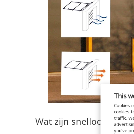
This w
Cookies m
cookies t
traffic. 
Wat zijn snelloop sect
advertisi
you’ve pr