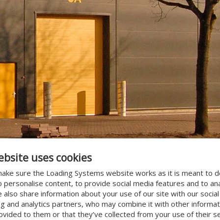
ebsite uses cookies
ake sure the Loading Systems website works as it is meant to 
o personalise content, to provide social media features and to an
We also share information about your use of our site with our socia
ionaal overheaddeuren?
ng and analytics partners, who may combine it with other informat
ovided to them or that they’ve collected from your use of their se