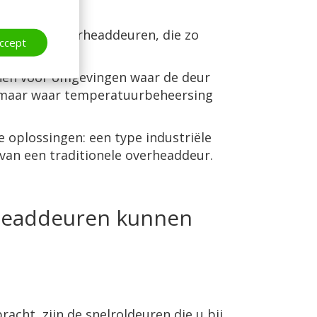
gebied van overheaddeuren, die zo
ccept
enen voor omgevingen waar de deur
, maar waar temperatuurbeheersing
oplossingen: een type industriële
 van een traditionele overheaddeur.
rheaddeuren kunnen
acht, zijn de snelroldeuren die u bij