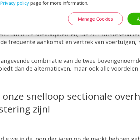
Privacy policy
page for more information.
kend met onze expertise en staat van dienst op het 
Manage Cookies
A
aal passen in vrijwel elke omgeving.
end om onze snelloopdeuren, die zich uitstekend l
 de frequente aankomst en vertrek van voertuigen
naangevende combinatie van de twee bovengenoemde 
 biedt dan de alternatieven, maar ook alle voordelen
, onze snelloop sectionale ove
tering zijn!
die we in de loop der jaren op de markt hebben gebr