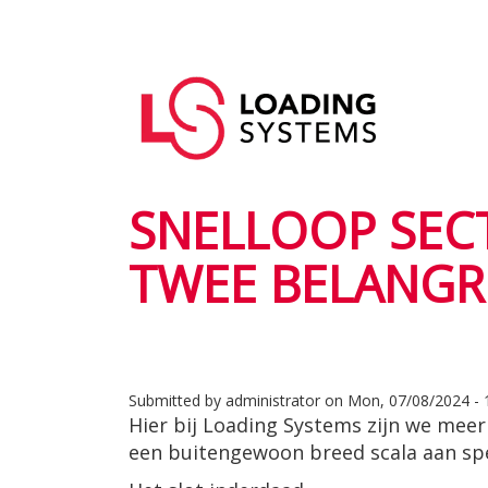
Skip
to
Main
main
User
navigation
content
account
menu
SNELLOOP SEC
TWEE BELANGR
Submitted by
administrator
on
Mon, 07/08/2024 - 
Hier bij Loading Systems zijn we mee
een buitengewoon breed scala aan spec