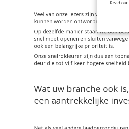
Read our
Veel van onze lezers zijn wellicht be
kunnen worden ontworpen dat ze optim
Op dezelfde manier staan we ook bek
snel moet openen en sluiten vanwege
ook een belangrijke prioriteit is.
Onze snelroldeuren zijn dus een too
deur die tot vijf keer hogere snelheid
Wat uw branche ook is
een aantrekkelijke inves
Net als veel andere laadperrondeuren 