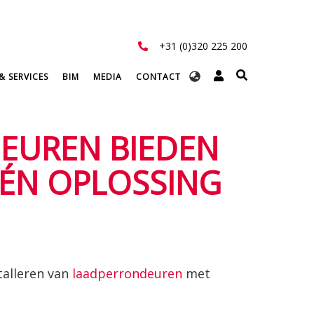
+31 (0)320 225 200
Select
& SERVICES
BIM
MEDIA
CONTACT
your
language
EUREN BIEDEN
ÉÉN OPLOSSING
talleren van
laadperrondeuren
met