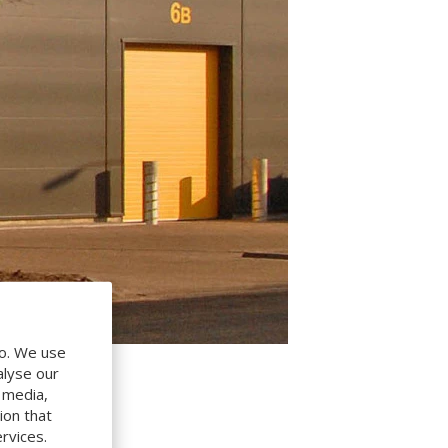
do. We use
alyse our
l media,
ion that
rvices.