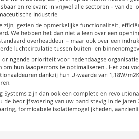
aar en relevant in vrijwel alle sectoren – van de lo
maceutische industrie.
zijn, gezien de opmerkelijke functionaliteit, efficië
eerd. We hebben het dan niet alleen over een openi
een standaard overheaddeur – maar ook over een ind
erde luchtcirculatie tussen buiten- en binnenomgev
dringende prioriteit voor hedendaagse organisaties 
gen om hun laadperrons te optimaliseren . Het zou 
tionaaldeuren dankzij hun U-waarde van 1,18W/m2K e
ren.
 Systems zijn dan ook een complete en revolutionai
 de bedrijfsvoering van uw pand stevig in de jaren
aring, formidabele isolatiemogelijkheden, aanzienli