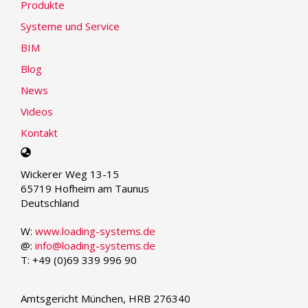
Produkte
Systeme und Service
BIM
Blog
News
Videos
Kontakt
Select
your
Wickerer Weg 13-15
language
65719 Hofheim am Taunus
Deutschland
W:
www.loading-systems.de
@:
info@loading-systems.de
T: +49 (0)69 339 996 90
Amtsgericht München, HRB 276340