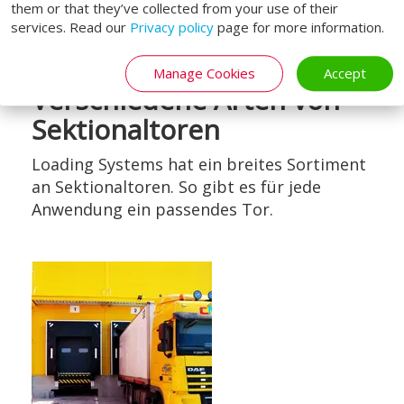
auch eine Verbesserung des Klimas im
them or that they’ve collected from your use of their
services. Read our
Privacy policy
page for more information.
Gebäude!
Manage Cookies
Accept
Verschiedene Arten von
Sektionaltoren
Loading Systems hat ein breites Sortiment
an Sektionaltoren. So gibt es für jede
Anwendung ein passendes Tor.