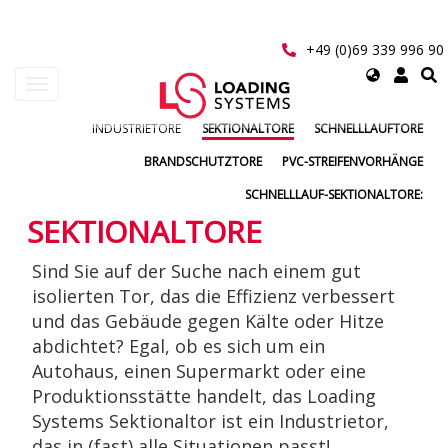
Direkt
zum
Inhalt
+49 (0)69 339 996 90
Select
Navigation
your
aktivieren/deaktivieren
language
INDUSTRIETORE
SEKTIONALTORE
SCHNELLLAUFTORE
User
BRANDSCHUTZTORE
PVC-STREIFENVORHÄNGE
account
SCHNELLLAUF-SEKTIONALTORE:
menu
SEKTIONALTORE
Sind Sie auf der Suche nach einem gut
isolierten Tor, das die Effizienz verbessert
und das Gebäude gegen Kälte oder Hitze
abdichtet? Egal, ob es sich um ein
Autohaus, einen Supermarkt oder eine
Produktionsstätte handelt, das Loading
Systems Sektionaltor ist ein Industrietor,
das in (fast) alle Situationen passt!