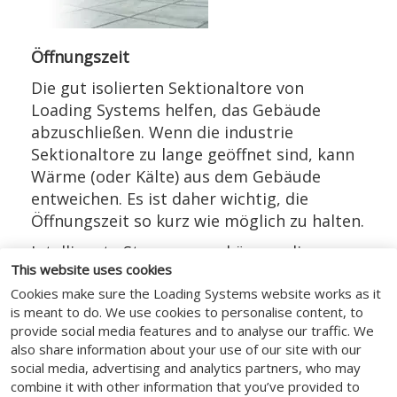
Öffnungszeit
Die gut isolierten Sektionaltore von
Loading Systems helfen, das Gebäude
abzuschließen. Wenn die industrie
Sektionaltore zu lange geöffnet sind, kann
Wärme (oder Kälte) aus dem Gebäude
entweichen. Es ist daher wichtig, die
Öffnungszeit so kurz wie möglich zu halten.
Intelligente Steuerungen können die
This website uses cookies
Toröffnungszeit optimieren. Durch den
Cookies make sure the Loading Systems website works as it
Einsatz eines Radars öffnet sich das Tor,
is meant to do. We use cookies to personalise content, to
wenn sich der Gabelstapler nähert, und
provide social media features and to analyse our traffic. We
schließt sich, nachdem der Gabelstapler
also share information about your use of our site with our
vorbeigefahren ist. Dies bedeutet nicht nur
social media, advertising and analytics partners, who may
einen enormen Effizienzgewinn, sondern
combine it with other information that you’ve provided to