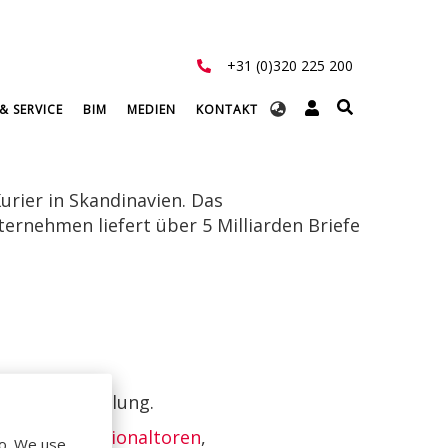
+31 (0)320 225 200
Select
& SERVICE
BIM
MEDIEN
KONTAKT
your
language
urier in Skandinavien. Das
ernehmen liefert über 5 Milliarden Briefe
Logistikabteilung.
 Systems
Sektionaltoren
,
do. We use