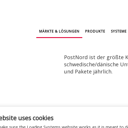
MÄRKTE & LÖSUNGEN
PRODUKTE
SYSTEME 
PostNord ist der größte K
schwedische/dänische Unt
und Pakete jährlich.
nde 144 Dockprojekte an PostNord Logistics, deren 
ebsite uses cookies
ert und besteht aus einem Gesamtpaket von Loading
ake sure the Loading Systems website works as it is meant to 