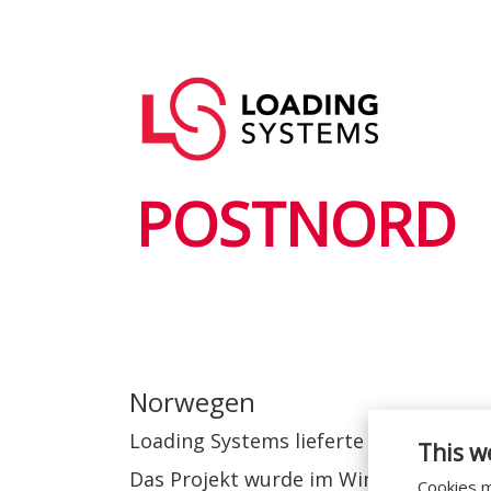
Direkt
zum
Hauptnavigation
Inhalt
User
account
menu
POSTNORD
Norwegen
Loading Systems lieferte beeindrucke
This w
Das Projekt wurde im Winter realisi
Cookies m