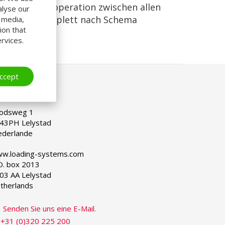
die offene Kooperation zwischen allen
alyse our
ogistics, komplett nach Schema
l media,
ion that
rvices.
ccept
CHWEIZ
lect
ur
nguage
odsweg 1
43PH Lelystad
ederlande
w.loading-systems.com
O. box 2013
03 AA Lelystad
therlands
Senden Sie uns eine E-Mail.
+31 (0)320 225 200