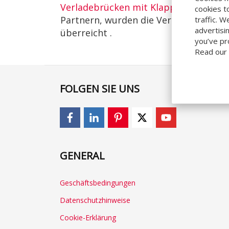
Verladebrücken mit Klapplippe
,
Lade
cookies t
Partnern, wurden die Verladeeinheit
traffic. 
advertisi
überreicht .
you’ve pr
Read our
FOLGEN SIE UNS
GENERAL
Geschäftsbedingungen
Datenschutzhinweise
Cookie-Erklärung