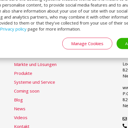
häusern
und
aufblasbaren Torabdichtungen
. Durch 
o personalise content, to provide social media features and to an
en dem Nutzer des Gebäudes übergeben: PostNord L
We also share information about your use of our site with our socia
ng and analytics partners, who may combine it with other informat
ovided to them or that they’ve collected from your use of their se
Privacy policy
page for more information.
Manage Cookies
A
LOADING SYSTEMS
S
Se
yo
la
Lo
Märkte und Lösungen
82
Produkte
Ni
Systeme und Service
ww
Coming soon
P.
82
Blog
Ne
News
Videos
Kontakt