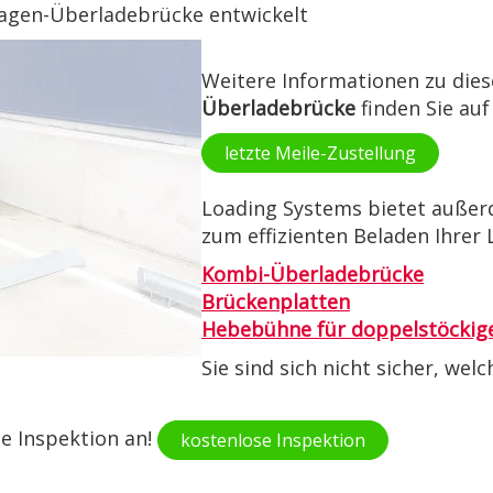
wagen-Überladebrücke entwickelt
Weitere Informationen zu die
Überladebrücke
finden Sie au
letzte Meile-Zustellung
Loading Systems bietet auße
zum effizienten Beladen Ihrer 
Kombi-Überladebrücke
Brückenplatten
Hebebühne für doppelstöckige
Sie sind sich nicht sicher, w
se Inspektion an!
kostenlose Inspektion