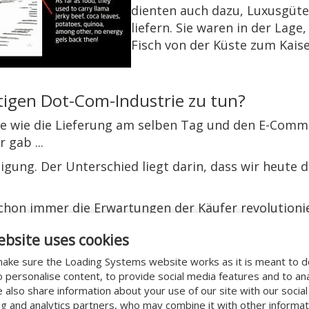
dienten auch dazu, Luxusgüte
liefern. Sie waren in der Lage
Fisch von der Küste zum Kaise
tigen Dot-Com-Industrie zu tun?
nge wie die Lieferung am selben Tag und den E-Comm
 gab ...
gung. Der Unterschied liegt darin, dass wir heute d
hon immer die Erwartungen der Käufer revolutionie
igkeits-Internet ein Luxus, heute ist sein Vorgänge
ebsite uses cookies
.000 Filialen weltweit auf seinem geschäftlichen Hö
ake sure the Loading Systems website works as it is meant to 
sofort.
o personalise content, to provide social media features and to an
We also share information about your use of our site with our socia
twas, das früher als Luxus galt, wie etwa die
ng and analytics partners, who may combine it with other informat