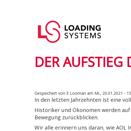
Direkt
zum
Hauptnavigation
Inhalt
User
account
menu
DER AUFSTIEG
Gespeichert von
E Looman
am
Mi., 20.01.2021 - 1
In den letzten Jahrzehnten ist eine vo
Historiker und Ökonomen werden auf d
Bewegung zurückblicken.
Wir alle erinnern uns daran, wie AOL