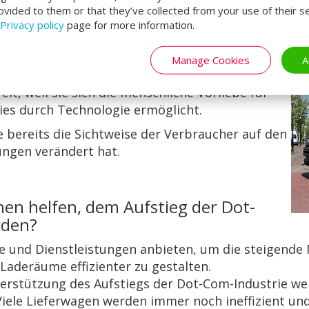
hmend als Notwendigkeit wahrgenommen, sobald
ovided to them or that they’ve collected from your use of their se
Privacy policy
page for more information.
Manage Cookies
A
egzudenken
t, weil sie sich die menschliche Vorliebe für
es durch Technologie ermöglicht.
e bereits die Sichtweise der Verbraucher auf den
ngen verändert hat.
en helfen, dem Aufstieg der Dot-
rden?
te und Dienstleistungen anbieten, um die steigende
Laderäume effizienter zu gestalten.
rstützung des Aufstiegs der Dot-Com-Industrie weit
iele Lieferwagen werden immer noch ineffizient un