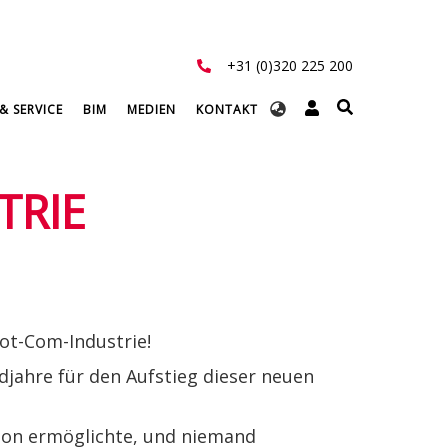
+31 (0)320 225 200
Select
& SERVICE
BIM
MEDIEN
KONTAKT
your
language
TRIE
Dot-Com-Industrie!
jahre für den Aufstieg dieser neuen
tion ermöglichte, und niemand