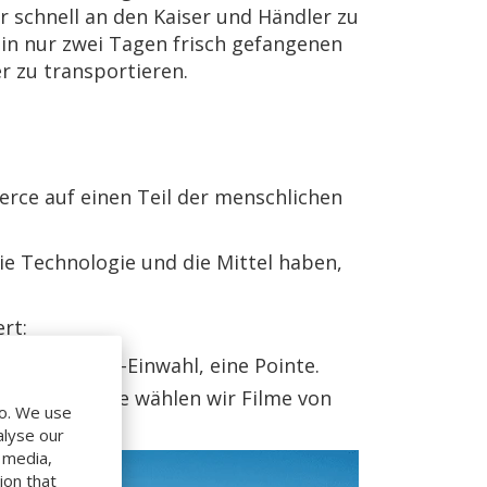
r schnell an den Kaiser und Händler zu
, in nur zwei Tagen frisch gefangenen
r zu transportieren.
erce auf einen Teil der menschlichen
ie Technologie und die Mittel haben,
rt:
r, die Modem-Einwahl, eine Pointe.
hepunkt. Heute wählen wir Filme von
do. We use
alyse our
l media,
ion that