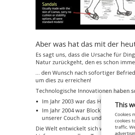
Aber was hat das mit der heu
Es sagt uns, dass die Ursache für Di
Natur zurückgeht, den es schon immer
… den Wunsch nach sofortiger Befriedi
um dies zu erreichen!
Technologische Innovationen haben sc
Im Jahr 2003 war das Hochgeschwind
This w
Im Jahr 2004 war Blockbuster mit 9
Cookies m
unserer Couch aus und schauen sie 
cookies t
traffic. 
Die Welt entwickelt sich weiter, und e
advertisi