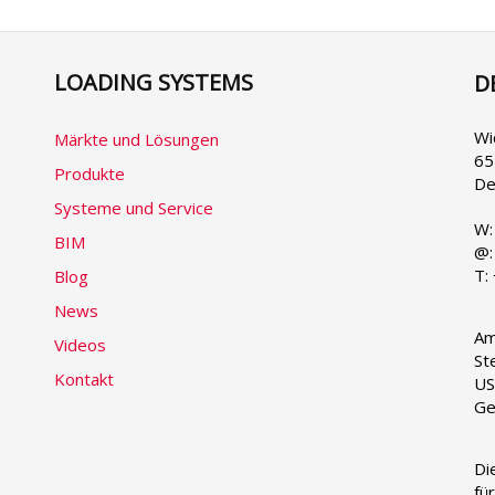
LOADING SYSTEMS
D
Se
yo
la
Wi
Märkte und Lösungen
65
Produkte
De
Systeme und Service
W
BIM
@
T:
Blog
News
Am
Videos
St
Kontakt
US
Ge
Di
fü