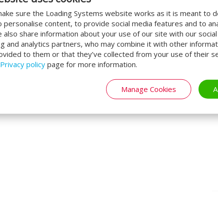
nnenbereich
ake sure the Loading Systems website works as it is meant to 
o personalise content, to provide social media features and to an
standarmäßig rot geschaltet. Wenn das Tor
We also share information about your use of our site with our socia
ng and analytics partners, who may combine it with other informat
r richtigen Position ist, wechselt die Ampel
ovided to them or that they’ve collected from your use of their se
r Ladeprozess sicher gestartet werden kann.
Privacy policy
page for more information.
Manage Cookies
A