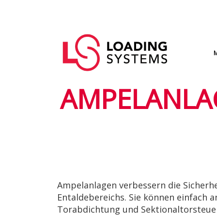
Direkt
zum
Hauptnavigation
Inhalt
User
account
menu
AMPELANLA
Ampelanlagen verbessern die Sicherh
Entaldebereichs. Sie können einfach 
Torabdichtung und Sektionaltorsteue