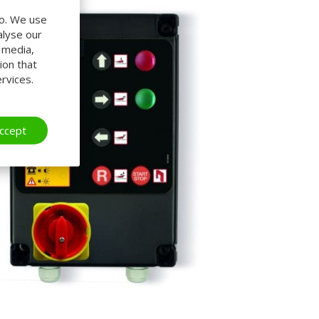
do. We use
alyse our
l media,
ion that
rvices.
ccept