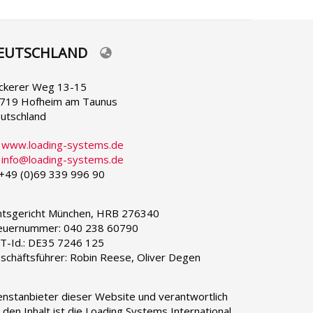
EUTSCHLAND
lect
ur
nguage
ckerer Weg 13-15
719 Hofheim am Taunus
utschland
:
www.loading-systems.de
:
info@loading-systems.de
 +49 (0)69 339 996 90
tsgericht München, HRB 276340
euernummer: 040 238 60790
T-Id.: DE35 7246 125
schäftsführer: Robin Reese, Oliver Degen
enstanbieter dieser Website und verantwortlich
r den Inhalt ist die Loading Systems International