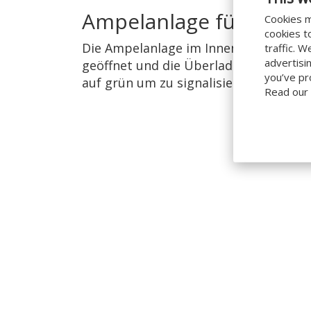
Ampelanlage für den I
Cookies m
cookies t
Die Ampelanlage im Innenbereich ist 
traffic. 
advertisi
geöffnet und die Überladebrücke in de
you’ve pr
auf grün um zu signalisieren, dass de
Read our