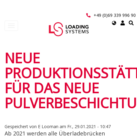
Direkt
zum
Inhalt
+49 (0)69 339 996 90
Select
Navigation
your
aktivieren/deaktivieren
language
User
NEUE
account
PRODUKTIONSSTÄT
menu
FÜR DAS NEUE
PULVERBESCHICHT
Gespeichert von
E Looman
am
Fr., 29.01.2021 - 10:47
Ab 2021 werden alle Überladebrücken