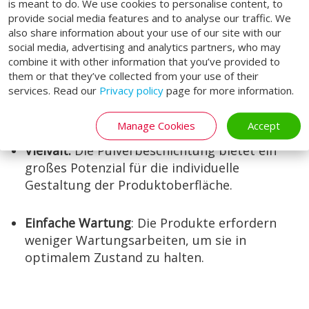
Haftungsverhalten.
is meant to do. We use cookies to personalise content, to
provide social media features and to analyse our traffic. We
also share information about your use of our site with our
Sicher für die Umwelt
: Umweltfreundlich und
social media, advertising and analytics partners, who may
Effizient im Umgang mit Ressourcen bei der
combine it with other information that you’ve provided to
Produktion.
them or that they’ve collected from your use of their
services. Read our
Privacy policy
page for more information.
Effizienz
: Optimaler Korrosinsschutz.
Manage Cookies
Accept
Vielvalt:
Die Pulverbeschichtung bietet ein
großes Potenzial für die individuelle
Gestaltung der Produktoberfläche.
Einfache Wartung
: Die Produkte erfordern
weniger Wartungsarbeiten, um sie in
optimalem Zustand zu halten.