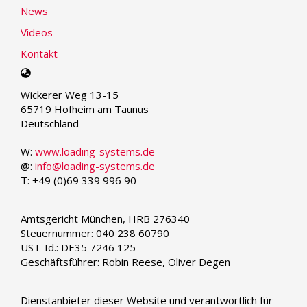
News
Videos
Kontakt
Select
your
Wickerer Weg 13-15
language
65719 Hofheim am Taunus
Deutschland
W:
www.loading-systems.de
@:
info@loading-systems.de
T: +49 (0)69 339 996 90
Amtsgericht München, HRB 276340
Steuernummer: 040 238 60790
UST-Id.: DE35 7246 125
Geschäftsführer: Robin Reese, Oliver Degen
Dienstanbieter dieser Website und verantwortlich für