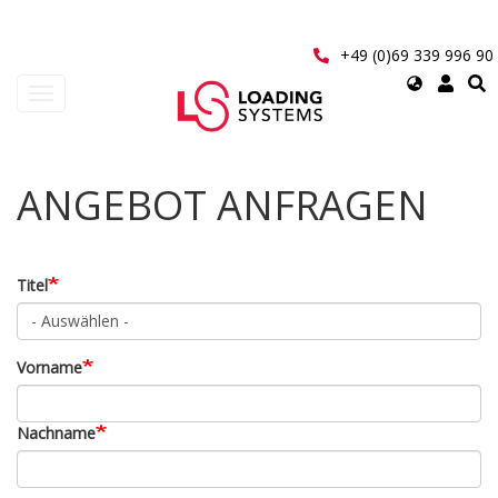
Direkt
zum
Inhalt
+49 (0)69 339 996 90
Select
Navigation
your
aktivieren/deaktivieren
language
User
ANGEBOT ANFRAGEN
account
menu
Titel
Vorname
Nachname