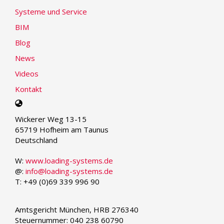
Systeme und Service
BIM
Blog
News
Videos
Kontakt
Select
your
Wickerer Weg 13-15
language
65719 Hofheim am Taunus
Deutschland
W:
www.loading-systems.de
@:
info@loading-systems.de
T: +49 (0)69 339 996 90
Amtsgericht München, HRB 276340
Steuernummer: 040 238 60790