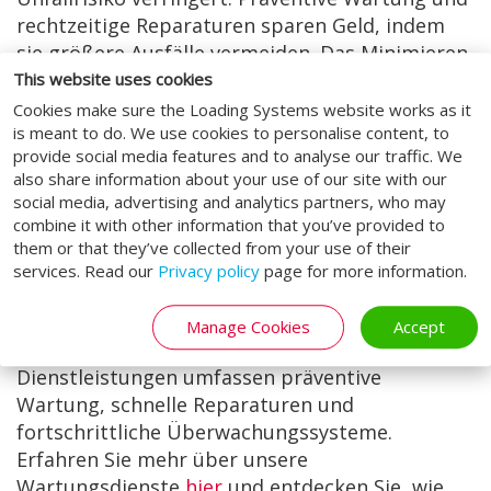
rechtzeitige Reparaturen sparen Geld, indem
sie größere Ausfälle vermeiden. Das Minimieren
von Ausfallzeiten gewährleistet einen
This website uses cookies
reibungslosen und effizienten Betrieb der
Cookies make sure the Loading Systems website works as it
is meant to do. We use cookies to personalise content, to
Ladebucht und steigert die Produktivität.
provide social media features and to analyse our traffic. We
Benötigen Sie Hilfe oder
also share information about your use of our site with our
social media, advertising and analytics partners, who may
Beratung?
combine it with other information that you’ve provided to
them or that they’ve collected from your use of their
Loading Systems kann Ihr idealer Partner sein,
services. Read our
Privacy policy
page for more information.
um Ausfallzeiten zu reduzieren und die Effizienz
Ihrer Industrietüren und Ladebuchten zu
Manage Cookies
Accept
verbessern. Unsere umfassenden
Dienstleistungen umfassen präventive
Wartung, schnelle Reparaturen und
fortschrittliche Überwachungssysteme.
Erfahren Sie mehr über unsere
Wartungsdienste
hier
und entdecken Sie, wie