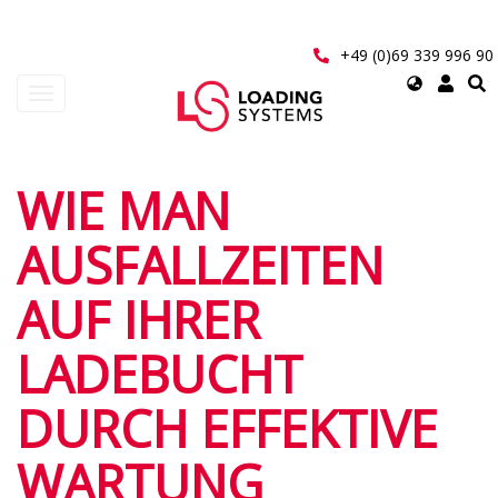
Direkt
zum
Inhalt
+49 (0)69 339 996 90
Select
Navigation
your
aktivieren/deaktivieren
language
User
WIE MAN
account
AUSFALLZEITEN
menu
AUF IHRER
LADEBUCHT
DURCH EFFEKTIVE
WARTUNG