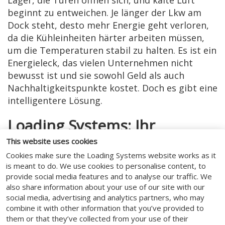
Lager, die Türen öffnen sich, und kalte Luft
beginnt zu entweichen. Je länger der Lkw am
Dock steht, desto mehr Energie geht verloren,
da die Kühleinheiten härter arbeiten müssen,
um die Temperaturen stabil zu halten. Es ist ein
Energieleck, das vielen Unternehmen nicht
bewusst ist und sie sowohl Geld als auch
Nachhaltigkeitspunkte kostet. Doch es gibt eine
intelligentere Lösung.
Loading Systems: Ihr
Energieeinspar-Partner
This website uses cookies
Cookies make sure the Loading Systems website works as it
Bei Loading Systems verstehen wir, dass der
is meant to do. We use cookies to personalise content, to
Schlüssel zur Reduzierung von Energieverlusten
provide social media features and to analyse our traffic. We
darin liegt, den Ladeprozess selbst effizienter
also share information about your use of our site with our
social media, advertising and analytics partners, who may
zu gestalten. Deshalb bieten wir eine Reihe
combine it with other information that you’ve provided to
innovativer Lösungen, die speziell für die
them or that they’ve collected from your use of their
Kühlkettenlogistik entwickelt wurden. Nehmen