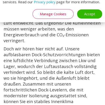
services. Read our
Privacy policy
page for more information.
wir zum Beispiel unsere schnellen Sektionaltore.
Diese Tore öffnen und schließen sich schnell,
Manage Cookies
Accept
wodurch die Zeit minimiert wird, in der kalte
Luft entweicht. Das Ergebnis? Die Kühleinheiten
müssen weniger arbeiten, was den
Energieverbrauch und die CO₂-Emissionen
verringert.
Doch wir hören hier nicht auf. Unsere
aufblasbaren Dock-Schutzvorrichtungen bieten
eine luftdichte Verbindung zwischen Lkw und
Lager, wodurch der Luftaustausch vollständig
verhindert wird. So bleibt die kalte Luft dort,
wo sie hingehört, und die Außenluft bleibt
draußen. Zusammen mit unseren
fortschrittlichen Dock-Levelern, die mit
modernster Isolierung ausgestattet sind,
können Sie ein stabiles Innenklima