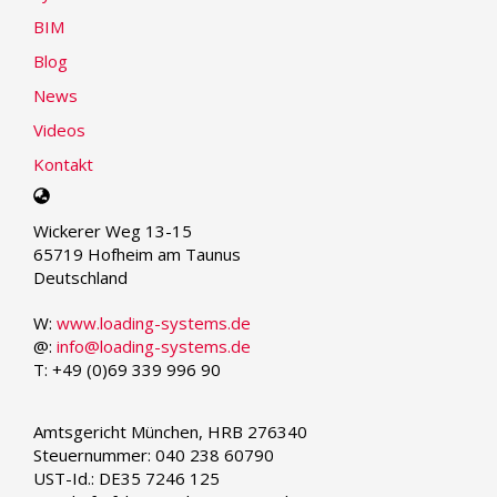
BIM
Blog
News
Videos
Kontakt
Select
your
Wickerer Weg 13-15
language
65719 Hofheim am Taunus
Deutschland
W:
www.loading-systems.de
@:
info@loading-systems.de
T: +49 (0)69 339 996 90
Amtsgericht München, HRB 276340
Steuernummer: 040 238 60790
UST-Id.: DE35 7246 125