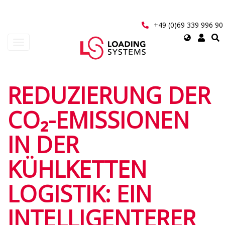
Direkt
zum
Inhalt
+49 (0)69 339 996 90
Select
Navigation
your
aktivieren/deaktivieren
language
User
REDUZIERUNG DER
account
CO₂-EMISSIONEN
menu
IN DER
KÜHLKETTEN
LOGISTIK: EIN
INTELLIGENTERER