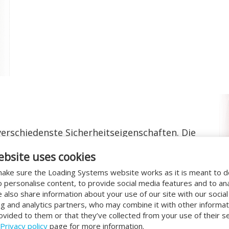
erschiedenste Sicherheitseigenschaften. Die
-Kennzeichnung und stimmt mit allen
ebsite uses cookies
n Norm EN 1398 überein.
ake sure the Loading Systems website works as it is meant to 
o personalise content, to provide social media features and to an
We also share information about your use of our site with our socia
ng and analytics partners, who may combine it with other informat
ovided to them or that they’ve collected from your use of their se
Privacy policy
page for more information.