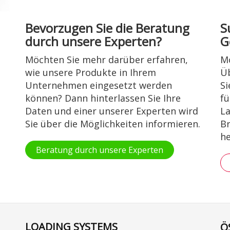
Bevorzugen Sie die Beratung
S
durch unsere Experten?
G
Möchten Sie mehr darüber erfahren,
Mö
wie unsere Produkte in Ihrem
Üb
Unternehmen eingesetzt werden
Si
können? Dann hinterlassen Sie Ihre
fü
Daten und einer unserer Experten wird
La
Sie über die Möglichkeiten informieren.
Br
he
Beratung durch unsere Experten
LOADING SYSTEMS
Ö
Se