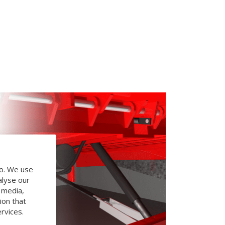
do. We use
alyse our
l media,
ion that
rvices.