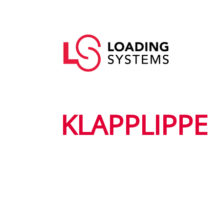
Direkt
zum
Hauptnavigation
Inhalt
User
account
menu
KLAPPLIPPE