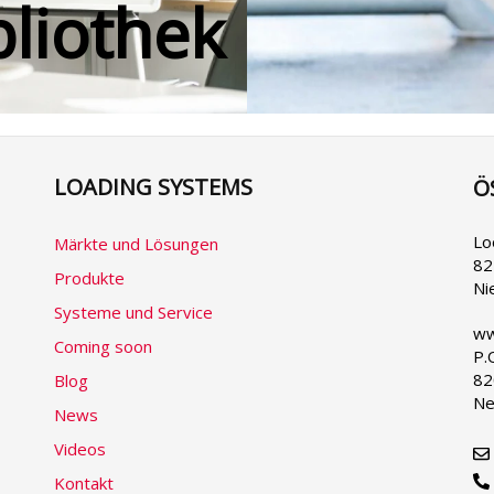
bliothek
LOADING SYSTEMS
Ö
Se
yo
la
Lo
Märkte und Lösungen
82
Produkte
Ni
Systeme und Service
ww
Coming soon
P.
82
Blog
Ne
News
Videos
Kontakt