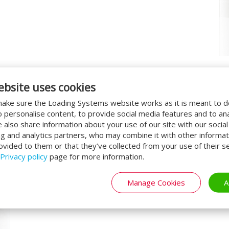
ebsite uses cookies
Benutzerfreundlich
ake sure the Loading Systems website works as it is meant to 
Durch ihre intuitive Kontrolleinheit sind unse
o personalise content, to provide social media features and to an
modulare Konstruktion kann voll an Ihre spe
We also share information about your use of our site with our socia
ng and analytics partners, who may combine it with other informat
unterteilten Ladelippen, Sicherheitsumrandu
ovided to them or that they’ve collected from your use of their se
ausgestattet werden.
Privacy policy
page for more information.
Manage Cookies
A