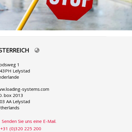
STERREICH
lect
ur
nguage
odsweg 1
43PH Lelystad
ederlande
w.loading-systems.com
O. box 2013
03 AA Lelystad
therlands
Senden Sie uns eine E-Mail.
+31 (0)320 225 200