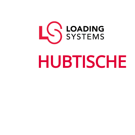
Direkt
zum
Hauptnavigation
Inhalt
User
account
menu
HUBTISCHE