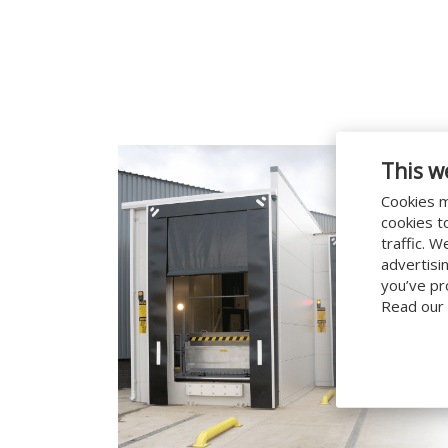
This w
Cookies m
cookies t
traffic. 
advertisi
you’ve pr
Read our