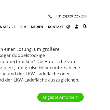
+31 (0)320 225 200
Select
& SERVICE
BIM
MEDIEN
KONTAKT
your
language
ach einer Lösung, um größere
sogar doppelstöckige
 zu überbrücken? Die Hubtische von
zipiert, um große Höhenunterschiede
eau und der LKW-Ladefläche oder
nd der LKW-Ladefläche auszugleichen.
Angebot Anfordern