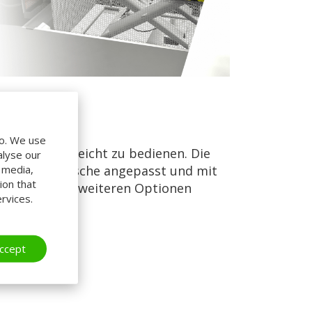
do. We use
re Hubtische leicht zu bedienen. Die
alyse our
zifischen Wünsche angepasst und mit
l media,
ion that
ng und vielen weiteren Optionen
rvices.
ccept